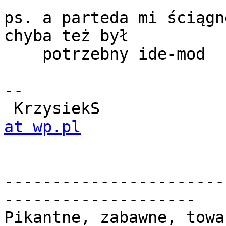
ps. a parteda mi ściągn
chyba też był

    potrzebny ide-mod

-- 

 KrzysiekS            
at wp.pl
-----------------------
--------------------

Pikantne, zabawne, towa