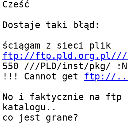
Cześć

Dostaje taki błąd:

ftp://ftp.pld.org.pl///

550 ///PLD/inst/pkg/ :N
!!! Cannot get 
ftp://..
No i faktycznie na ftp 
katalogu..

co jest grane?
