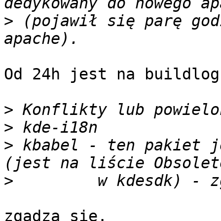
>
 (pojawił się parę god
Od 24h jest na buildlog
>
>
>
 kbabel - ten pakiet j
>
zgadza sie.
