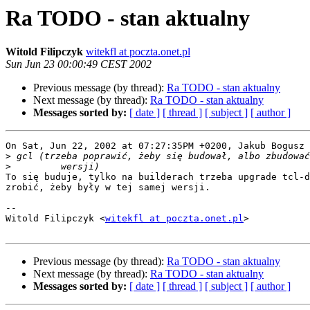
Ra TODO - stan aktualny
Witold Filipczyk
witekfl at poczta.onet.pl
Sun Jun 23 00:00:49 CEST 2002
Previous message (by thread):
Ra TODO - stan aktualny
Next message (by thread):
Ra TODO - stan aktualny
Messages sorted by:
[ date ]
[ thread ]
[ subject ]
[ author ]
On Sat, Jun 22, 2002 at 07:27:35PM +0200, Jakub Bogusz 
>
>
To się buduje, tylko na builderach trzeba upgrade tcl-d
zrobić, żeby były w tej samej wersji.

-- 

Witold Filipczyk <
witekfl at poczta.onet.pl
>

Previous message (by thread):
Ra TODO - stan aktualny
Next message (by thread):
Ra TODO - stan aktualny
Messages sorted by:
[ date ]
[ thread ]
[ subject ]
[ author ]