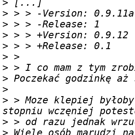
>
>
>
>
>
>
>
>
>
>
 > Moze klepiej byłoby
>
>
 Wiele osób marudzi na