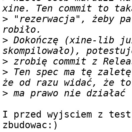
>
 "rezerwacja", żeby pa
>
 Dokończę (xine-lib ju
>
>
 Ten spec ma tę zaletę
>
I przed wyjsciem z test
zbudowac:)
