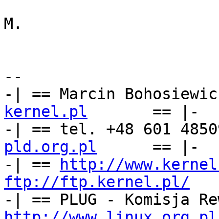
M.

-- 

-| == Marcin Bohosiewic
kernel.pl
== |-

-| == tel. +48 601 4850
pld.org.pl
      == |-

-| == 
http://www.kernel
ftp://ftp.kernel.pl/
   
http://www.linux.org.pl