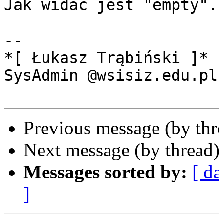
Jak widać jest "empty".

-- 

*[ Łukasz Trąbiński ]*

SysAdmin @wsisiz.edu.pl

Previous message (by th
Next message (by thread
Messages sorted by:
[ d
]