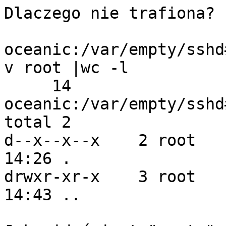
Dlaczego nie trafiona?

oceanic:/var/empty/sshd
v root |wc -l

     14

oceanic:/var/empty/sshd
total 2

d--x--x--x    2 root   
14:26 .

drwxr-xr-x    3 root   
14:43 ..
