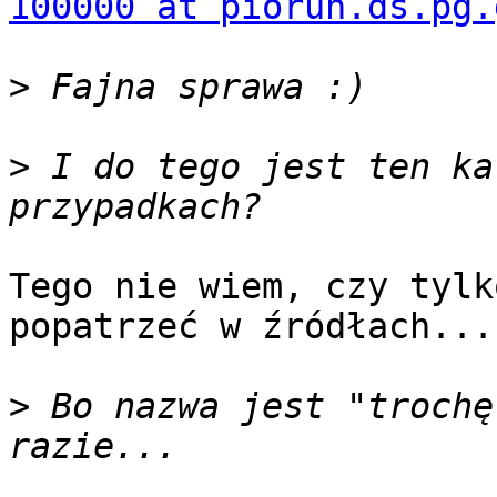
100000 at piorun.ds.pg.
>
>
 I do tego jest ten ka
Tego nie wiem, czy tylk
popatrzeć w źródłach...

>
 Bo nazwa jest "trochę