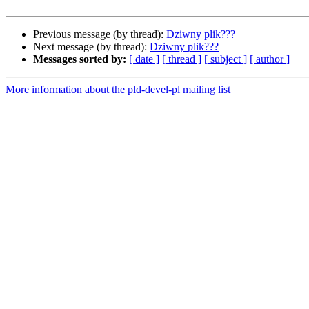
Previous message (by thread):
Dziwny plik???
Next message (by thread):
Dziwny plik???
Messages sorted by:
[ date ]
[ thread ]
[ subject ]
[ author ]
More information about the pld-devel-pl mailing list