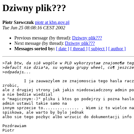
Dziwny plik???
Piotr Szewczuk
piotr at kbn.gov.pl
Tue Jun 25 08:08:16 CEST 2002
Previous message (by thread):
Dziwny plik???
Next message (by thread):
Dziwny plik???
Messages sorted by:
[ date ]
[ thread ]
[ subject ]
[ author ]
>
>
>
         I ja zauwazylem ze znajomoscia tego hasla raczej nic sie nie da 

zrobic,

ale z drugiej strony jak jakis niedoswiadczony admin po
a nie bedzie wiedzial

o "magicznym:-)" pliku i ktos go podejrzy i pozna haslo
admin ustawil takie samo na

innym sprzecie to............... . Wiem iz to wielce na
spiskowa, ale warto by bylo jednak

albo sie tego pozbyc albo wrzucic do dokumentacji info 
Pozdrawiam

Piotr
