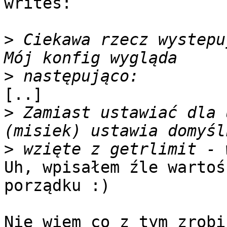
writes:

>
 Ciekawa rzecz wystepuj
>
[..]

>
 Zamiast ustawiać dla 
>
Uh, wpisałem źle wartoś
porządku :)

Nie wiem co z tym zrobi