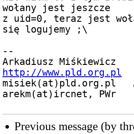
wołany jest jeszcze

z uid=0, teraz jest woł
się logujemy ;\

-- 

http://www.pld.org.pl

misiek(at)pld.org.pl   
arekm(at)ircnet, PWr

Previous message (by th