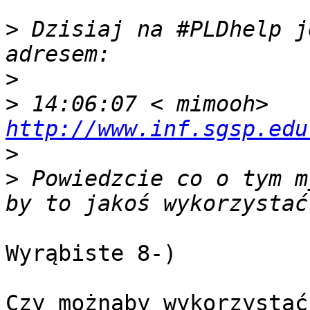
>
 Dzisiaj na #PLDhelp j
>
>
 14:06:07 < mimooh> 
http://www.inf.sgsp.edu
>
>
 Powiedzcie co o tym m
Wyrąbiste 8-)

Czy możnaby wykorzystać