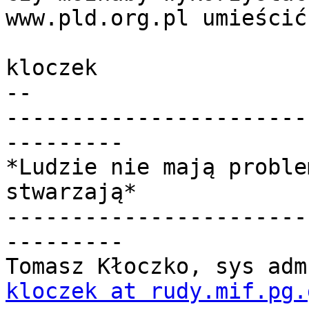
www.pld.org.pl umieścić
kloczek

-- 

-----------------------
---------

*Ludzie nie mają proble
stwarzają*

-----------------------
---------

kloczek at rudy.mif.pg.