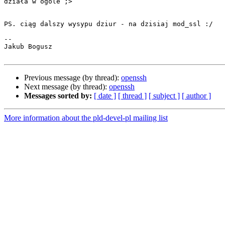
działa w ogóle ;>

PS. ciąg dalszy wysypu dziur - na dzisiaj mod_ssl :/

-- 

Jakub Bogusz

Previous message (by thread):
openssh
Next message (by thread):
openssh
Messages sorted by:
[ date ]
[ thread ]
[ subject ]
[ author ]
More information about the pld-devel-pl mailing list