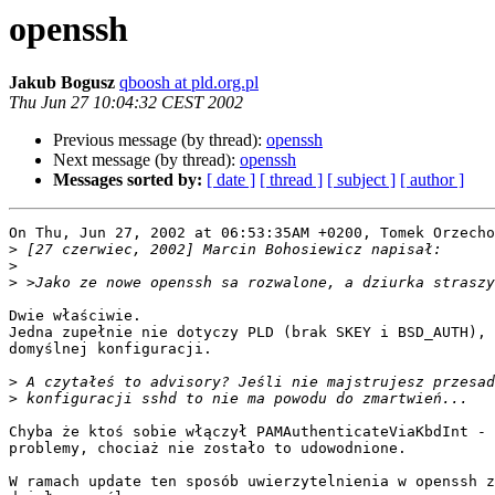
openssh
Jakub Bogusz
qboosh at pld.org.pl
Thu Jun 27 10:04:32 CEST 2002
Previous message (by thread):
openssh
Next message (by thread):
openssh
Messages sorted by:
[ date ]
[ thread ]
[ subject ]
[ author ]
On Thu, Jun 27, 2002 at 06:53:35AM +0200, Tomek Orzecho
>
>
>
Dwie właściwie.

Jedna zupełnie nie dotyczy PLD (brak SKEY i BSD_AUTH), 
domyślnej konfiguracji.

>
>
Chyba że ktoś sobie włączył PAMAuthenticateViaKbdInt - 
problemy, chociaż nie zostało to udowodnione.

W ramach update ten sposób uwierzytelnienia w openssh z