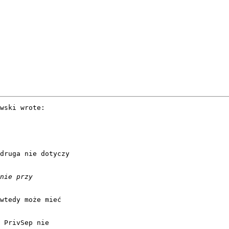
wski wrote:

druga nie dotyczy

wtedy może mieć

 PrivSep nie
