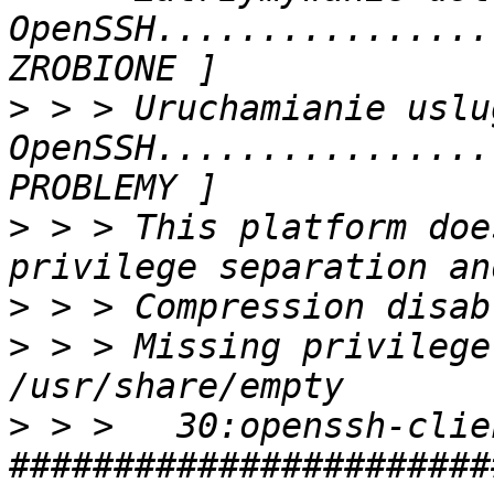
OpenSSH................
>
 > > Uruchamianie uslug
OpenSSH................
>
 > > This platform doe
>
>
 > > Missing privilege
>
 > >   30:openssh-clients    