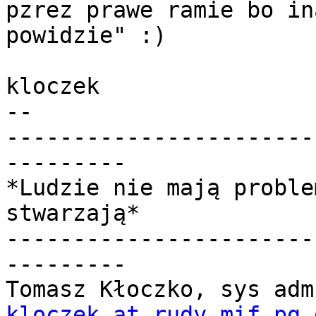
pzrez prawe ramie bo in
powidzie" :)

kloczek

-- 

-----------------------
---------

*Ludzie nie mają proble
stwarzają*

-----------------------
---------

kloczek at rudy.mif.pg.