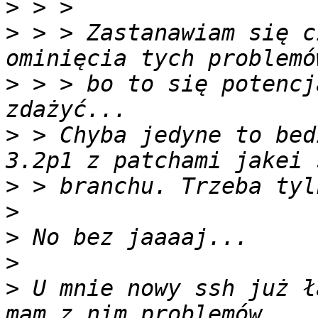
>
>
 > > Zastanawiam się c
>
 > > bo to się potencj
>
 > Chyba jedyne to bed
>
>
>
>
>
 U mnie nowy ssh już ł