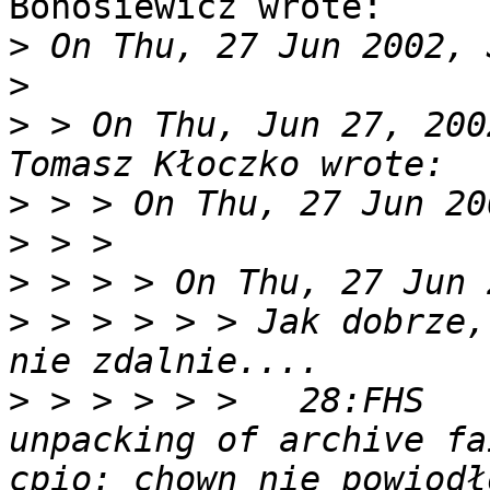
Bohosiewicz wrote:

>
>
>
 > On Thu, Jun 27, 200
>
>
>
>
 > > > > > Jak dobrze,
>
 > > > > >   28:FHS   
unpacking of archive fa
cpio: chown nie powiodł