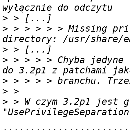
>
>
 > > > > > Missing pri
>
>
 > > > > Chyba jedyne 
>
>
>
 > W czym 3.2p1 jest g