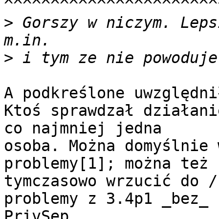
^^^^^^^^^^^^^^^^^^^^^^^^
>
 Gorszy w niczym. Leps
>
A podkreślone uwzględnił
Ktoś sprawdzał działani
co najmniej jedna

osoba. Można domyślnie 
problemy[1]; można też

tymczasowo wrzucić do /
problemy z 3.4p1 _bez_

PrivSep.
