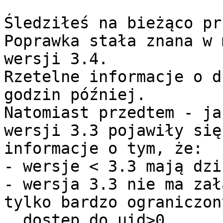
Śledziłeś na bieżąco pr
Poprawka stała znana w 
wersji 3.4.

Rzetelne informacje o d
godzin później.

Natomiast przedtem - ja
wersji 3.3 pojawiły się

informacje o tym, że:

- wersje < 3.3 mają dzi
- wersja 3.3 nie ma zał
tylko bardzo ograniczony
  dostęp do uid>0
