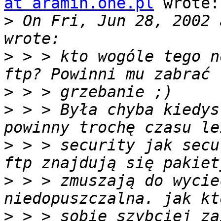
at aramin.one.pl
 wrote:

>
 On Fri, Jun 28, 2002 
>
 > > kto wogóle tego n
>
>
 > > Była chyba kiedys
>
 > > security jak secu
>
 > > zmuszają do wycie
>
 > > sobie szybciej za