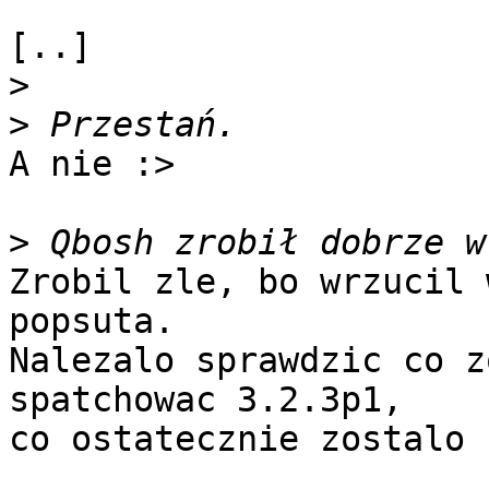
[..]

>
>
A nie :>

>
Zrobil zle, bo wrzucil 
popsuta.

Nalezalo sprawdzic co z
spatchowac 3.2.3p1,

co ostatecznie zostalo 