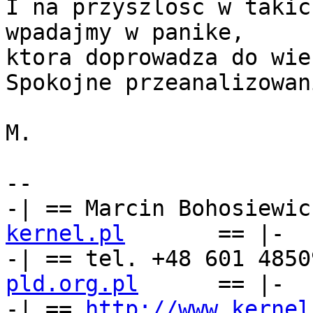
I na przyszlosc w takic
wpadajmy w panike,

ktora doprowadza do wie
Spokojne przeanalizowan
M.

-- 

-| == Marcin Bohosiewic
kernel.pl
== |-

-| == tel. +48 601 4850
pld.org.pl
      == |-

-| == 
http://www.kernel