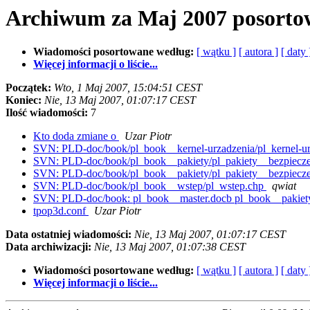
Archiwum za Maj 2007 posorto
Wiadomości posortowane według:
[ wątku ]
[ autora ]
[ daty 
Więcej informacji o liście...
Początek:
Wto, 1 Maj 2007, 15:04:51 CEST
Koniec:
Nie, 13 Maj 2007, 01:07:17 CEST
Ilość wiadomości:
7
Kto doda zmiane o
Uzar Piotr
SVN: PLD-doc/book/pl_book__kernel-urzadzenia/pl_kernel-ur
SVN: PLD-doc/book/pl_book__pakiety/pl_pakiety__bezpiecz
SVN: PLD-doc/book/pl_book__pakiety/pl_pakiety__bezpiecz
SVN: PLD-doc/book/pl_book__wstep/pl_wstep.chp
qwiat
SVN: PLD-doc/book: pl_book__master.docb pl_book__pakiety/
tpop3d.conf
Uzar Piotr
Data ostatniej wiadomości:
Nie, 13 Maj 2007, 01:07:17 CEST
Data archiwizacji:
Nie, 13 Maj 2007, 01:07:38 CEST
Wiadomości posortowane według:
[ wątku ]
[ autora ]
[ daty 
Więcej informacji o liście...