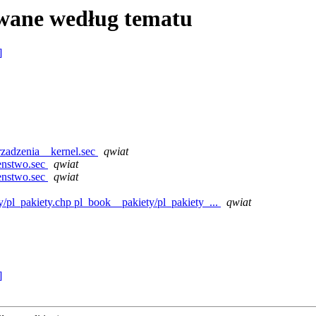
wane według tematu
]
zadzenia__kernel.sec
qwiat
enstwo.sec
qwiat
enstwo.sec
qwiat
pl_pakiety.chp pl_book__pakiety/pl_pakiety_...
qwiat
]