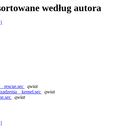
sortowane według autora
 ]
__rescue.sec
qwiat
zadzenia__kernel.sec
qwiat
ne.sec
qwiat
 ]