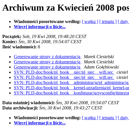
Archiwum za Kwiecień 2008 po
Wiadomości posortowane według:
[ wątku ]
[ tematu ]
[ daty
Więcej informacji o liście...
Początek:
Sob, 19 Kwi 2008, 19:48:20 CEST
Koniec:
Śro, 30 Kwi 2008, 19:54:07 CEST
Ilość wiadomości:
8
Generowanie strony z dokumentacją
Marek Ciesielski
Generowanie strony z dokumentacją
Marek Ciesielski
Generowanie strony z dokumentacją
Adam Gołębiowski
SVN: PLD-doc/book/pl_book__siec/pl_siec__wifi.sec
ciesiel
SVN: PLD-doc/book/pl_book__siec/pl_siec__wifi.sec
ciesiel
SVN: PLD-doc/book/pl_book__administracja/pl_administracja
SVN: PLD-doc/book/pl_book__kernel-urzadzenia/pl_kernel-ur
SVN: PLD-doc/book/pl_book__konfiguracja/sysconfig/timezo
Data ostatniej wiadomości:
Śro, 30 Kwi 2008, 19:54:07 CEST
Data archiwizacji:
Śro, 30 Kwi 2008, 19:43:27 CEST
Wiadomości posortowane według:
[ wątku ]
[ tematu ]
[ daty
Więcej informacji o liście...