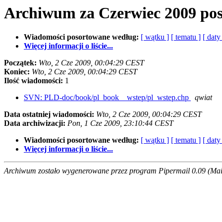
Archiwum za Czerwiec 2009 po
Wiadomości posortowane według:
[ wątku ]
[ tematu ]
[ daty
Więcej informacji o liście...
Początek:
Wto, 2 Cze 2009, 00:04:29 CEST
Koniec:
Wto, 2 Cze 2009, 00:04:29 CEST
Ilość wiadomości:
1
SVN: PLD-doc/book/pl_book__wstep/pl_wstep.chp
qwiat
Data ostatniej wiadomości:
Wto, 2 Cze 2009, 00:04:29 CEST
Data archiwizacji:
Pon, 1 Cze 2009, 23:10:44 CEST
Wiadomości posortowane według:
[ wątku ]
[ tematu ]
[ daty
Więcej informacji o liście...
Archiwum zostało wygenerowane przez program Pipermail 0.09 (Mail