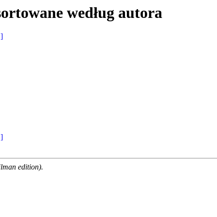
sortowane według autora
 ]
 ]
man edition).