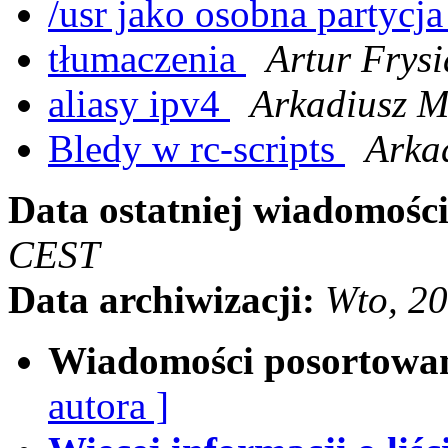
/usr jako osobna partycj
tłumaczenia
Artur Frysi
aliasy ipv4
Arkadiusz M
Bledy w rc-scripts
Arka
Data ostatniej wiadomości
CEST
Data archiwizacji:
Wto, 2
Wiadomości posortowa
autora ]