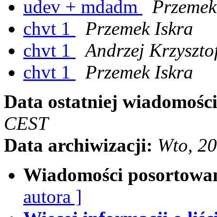
udev + mdadm
Przemek
chvt 1
Przemek Iskra
chvt 1
Andrzej Krzyszto
chvt 1
Przemek Iskra
Data ostatniej wiadomości
CEST
Data archiwizacji:
Wto, 2
Wiadomości posortowa
autora ]