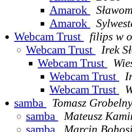
Amarok
Sławom
Amarok
Sylwest
Webcam Trust
filips w 
Webcam Trust
Irek S
Webcam Trust
Wie
Webcam Trust
I
Webcam Trust
W
samba
Tomasz Grobeln
samba
Mateusz Kami
samba
Marcin Bohos