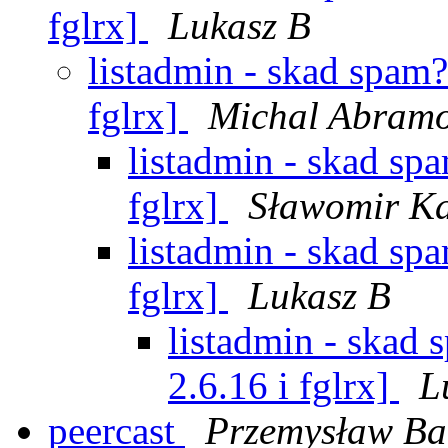
fglrx]
Lukasz B
listadmin - skad spa
fglrx]
Michal Abram
listadmin - skad s
fglrx]
Sławomir K
listadmin - skad s
fglrx]
Lukasz B
listadmin - ska
2.6.16 i fglrx]
L
peercast
Przemysław Ba