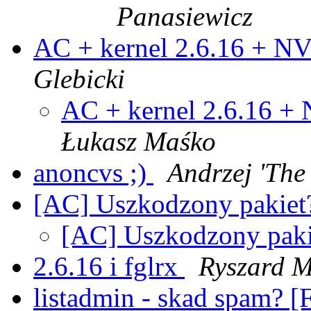
Panasiewicz
AC + kernel 2.6.16 + NV
Glebicki
AC + kernel 2.6.16 + 
Łukasz Maśko
anoncvs ;)
Andrzej 'The
[AC] Uszkodzony pakie
[AC] Uszkodzony pak
2.6.16 i fglrx
Ryszard M
listadmin - skad spam? 