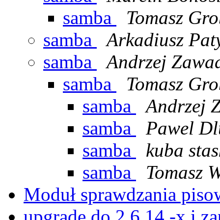
samba
Tomasz Gro
samba
Arkadiusz Pat
samba
Andrzej Zawad
samba
Tomasz Gro
samba
Andrzej 
samba
Pawel Dl
samba
kuba stas
samba
Tomasz W
Moduł sprawdzania pis
upgrade do 2.6.14.-x i z