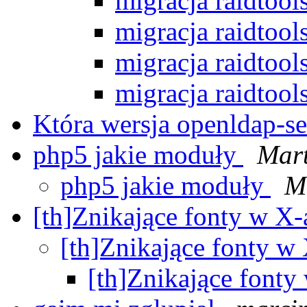
migracja raidtoo
migracja raidtoo
migracja raidtoo
migracja raidtoo
Która wersja openldap-se
php5 jakie moduły
Mart
php5 jakie moduły
M
[th]Znikające fonty w X
[th]Znikające fonty w
[th]Znikające font