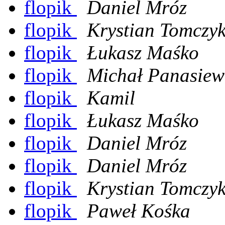
flopik
Daniel Mróz
flopik
Krystian Tomczy
flopik
Łukasz Maśko
flopik
Michał Panasiew
flopik
Kamil
flopik
Łukasz Maśko
flopik
Daniel Mróz
flopik
Daniel Mróz
flopik
Krystian Tomczy
flopik
Paweł Kośka