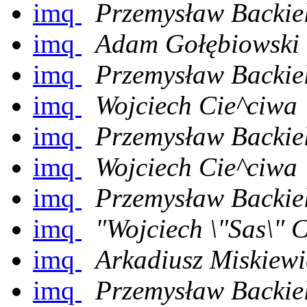
imq
Przemysław Backie
imq
Adam Gołębiowski
imq
Przemysław Backie
imq
Wojciech Cie^ciwa
imq
Przemysław Backie
imq
Wojciech Cie^ciwa
imq
Przemysław Backie
imq
"Wojciech \"Sas\" 
imq
Arkadiusz Miskiewi
imq
Przemysław Backie