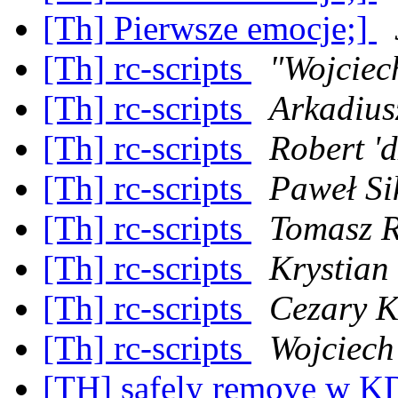
[Th] Pierwsze emocje;]
[Th] rc-scripts
"Wojciec
[Th] rc-scripts
Arkadius
[Th] rc-scripts
Robert '
[Th] rc-scripts
Paweł Si
[Th] rc-scripts
Tomasz R
[Th] rc-scripts
Krystian
[Th] rc-scripts
Cezary K
[Th] rc-scripts
Wojciech
[TH] safely remove w KD