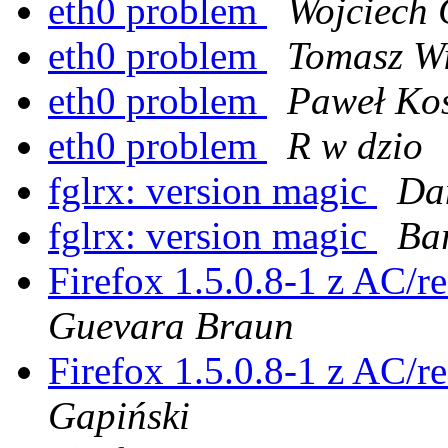
eth0 problem
Wojciech 
eth0 problem
Tomasz Wi
eth0 problem
Paweł Ko
eth0 problem
R w dzio
fglrx: version magic
Da
fglrx: version magic
Ba
Firefox 1.5.0.8-1 z AC/r
Guevara Braun
Firefox 1.5.0.8-1 z AC/r
Gapiński