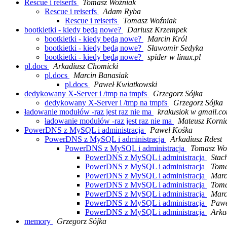
Rescue i reiserfs
Tomasz Woźniak
Rescue i reiserfs
Adam Ryba
Rescue i reiserfs
Tomasz Woźniak
bootkietki - kiedy będą nowe?
Dariusz Krzempek
bootkietki - kiedy będą nowe?
Marcin Król
bootkietki - kiedy będą nowe?
Sławomir Sedyka
bootkietki - kiedy będą nowe?
spider w linux.pl
pl.docs
Arkadiusz Chomicki
pl.docs
Marcin Banasiak
pl.docs
Paweł Kwiatkowski
dedykowany X-Server i /tmp na tmpfs
Grzegorz Sójka
dedykowany X-Server i /tmp na tmpfs
Grzegorz Sójka
ładowanie modułów -raz jest raz nie ma
krakusiok w gmail.c
ładowanie modułów -raz jest raz nie ma
Mateusz Korni
PowerDNS z MySQL i administracja
Paweł Kośka
PowerDNS z MySQL i administracja
Arkadiusz Rdest
PowerDNS z MySQL i administracja
Tomasz Wo
PowerDNS z MySQL i administracja
Stac
PowerDNS z MySQL i administracja
Toma
PowerDNS z MySQL i administracja
Marc
PowerDNS z MySQL i administracja
Toma
PowerDNS z MySQL i administracja
Marc
PowerDNS z MySQL i administracja
Pawe
PowerDNS z MySQL i administracja
Arka
memory
Grzegorz Sójka