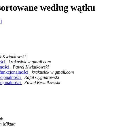
sortowane według wątku
 ]
ł Kwiatkowski
ości
krakusiok w gmail.com
lności
Paweł Kwiatkowski
 funkcjonalności
krakusiok w gmail.com
kcjonalności
Rafał Cygnarowski
kcjonalności
Paweł Kwiatkowski
ak
 Mikuta