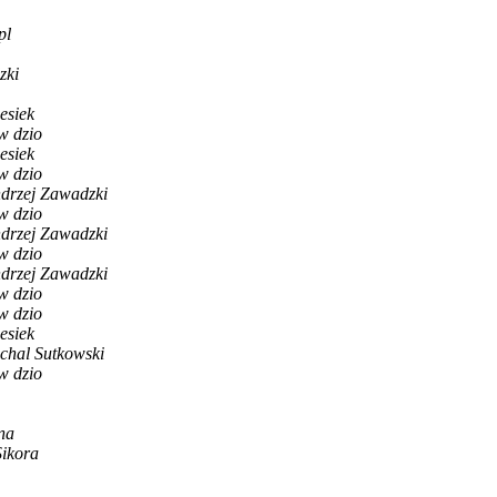
pl
zki
esiek
w dzio
esiek
w dzio
drzej Zawadzki
w dzio
drzej Zawadzki
w dzio
drzej Zawadzki
w dzio
w dzio
esiek
chal Sutkowski
w dzio
na
ikora