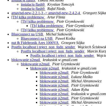
instalacja flash9
Lukasz Michalski
instalacja flash9
Krystian Tomczyk
instalacja flash9
Rafał Niedz.
amavisd-new-2.2.1-3 -> amavisd-new-2.4.2-4
Grzegorz Sójka
[Th] kilka problemow
Artur Flinta
[Th] kilka problemow
Piotr Grymkowski
[Th] kilka problemow
Piotr Grymkowski
[Th] kilka problemow
Piotr Grymkowski
Blueconnect na USB
Michal Sutkowski
Blueconnect na USB
Paweł Kośka
nut & Fideltronik Ares 1000VA
Grzegorz Sójka
Postfix localhost i reject_non_fqdn_sender
Wojciech Ścisłowsk
Postfix localhost i reject_non_fqdn_sender
Marcin Kur
Postfix localhost i reject_non_fqdn_sender
Wojcie
blokowanie p2mail
krakusiok w gmail.com
blokowanie p2mail
Piotr Grymkowski
blokowanie p2mail
krakusiok w gmail.com
blokowanie p2mail
Piotr Grymkowski
blokowanie p2mail
Łukasz Maśko
blokowanie p2mail
Michal Abramowicz
blokowanie p2mail
Piotr Grymkowski
blokowanie p2mail
Adam Ryba
blokowanie p2mail
krakusiok w gmail.com
blokowanie p2mail
Piotr Grymkowski
blokowanie p2mail
Michal Abramowicz