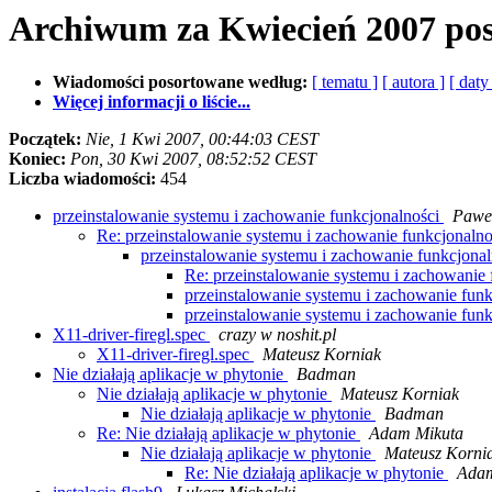
Archiwum za Kwiecień 2007 po
Wiadomości posortowane według:
[ tematu ]
[ autora ]
[ daty
Więcej informacji o liście...
Początek:
Nie, 1 Kwi 2007, 00:44:03 CEST
Koniec:
Pon, 30 Kwi 2007, 08:52:52 CEST
Liczba wiadomości:
454
przeinstalowanie systemu i zachowanie funkcjonalności
Pawe
Re: przeinstalowanie systemu i zachowanie funkcjonaln
przeinstalowanie systemu i zachowanie funkcjona
Re: przeinstalowanie systemu i zachowanie
przeinstalowanie systemu i zachowanie fun
przeinstalowanie systemu i zachowanie fun
X11-driver-firegl.spec
crazy w noshit.pl
X11-driver-firegl.spec
Mateusz Korniak
Nie działają aplikacje w phytonie
Badman
Nie działają aplikacje w phytonie
Mateusz Korniak
Nie działają aplikacje w phytonie
Badman
Re: Nie działają aplikacje w phytonie
Adam Mikuta
Nie działają aplikacje w phytonie
Mateusz Korni
Re: Nie działają aplikacje w phytonie
Adam