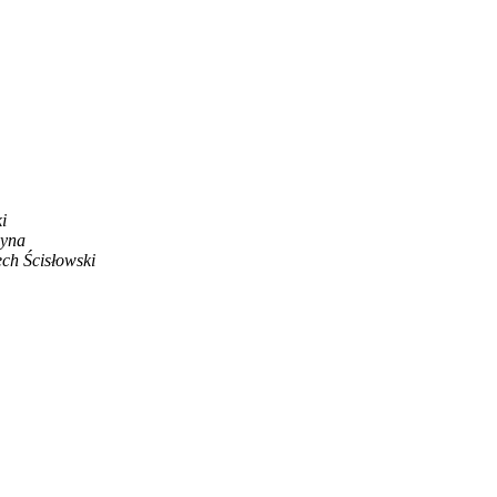
i
zyna
ch Ścisłowski