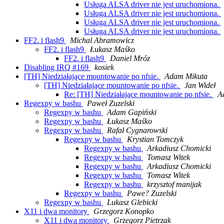
Usługa ALSA driver nie jest uruchomiona.
Usługa ALSA driver nie jest uruchomiona.
Usługa ALSA driver nie jest uruchomiona.
Usługa ALSA driver nie jest uruchomiona.
FF2. i flash9
Michal Abramowicz
FF2. i flash9
Łukasz Maśko
FF2. i flash9
Daniel Mróz
Disabling IRQ #169
kosiek
[TH] Niedziałające mountowanie po nfsie.
Adam Mikuta
[TH] Niedziałające mountowanie po nfsie.
Jan Wideł
Re: [TH] Niedziałające mountowanie po nfsie.
A
Regexpy w bashu
Paweł Zuzelski
Regexpy w bashu
Adam Gapiński
Regexpy w bashu
Łukasz Maśko
Regexpy w bashu
Rafał Cygnarowski
Regexpy w bashu
Krystian Tomczyk
Regexpy w bashu
Arkadiusz Chomicki
Regexpy w bashu
Tomasz Witek
Regexpy w bashu
Arkadiusz Chomicki
Regexpy w bashu
Tomasz Witek
Regexpy w bashu
krzysztof manijak
Regexpy w bashu
Pawe? Zuzelski
Regexpy w bashu
Lukasz Glebicki
X11 i dwa monitory
Grzegorz Konopko
X11 i dwa monitory
Grzegorz Pietrzak