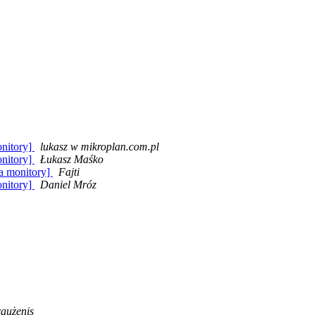
onitory]
lukasz w mikroplan.com.pl
onitory]
Łukasz Maśko
wa monitory]
Fajti
onitory]
Daniel Mróz
raużenis