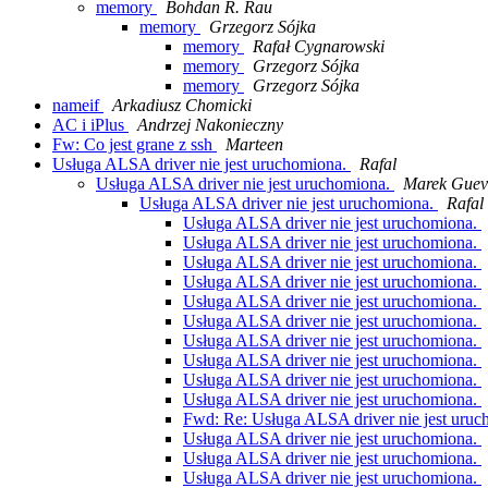
memory
Bohdan R. Rau
memory
Grzegorz Sójka
memory
Rafał Cygnarowski
memory
Grzegorz Sójka
memory
Grzegorz Sójka
nameif
Arkadiusz Chomicki
AC i iPlus
Andrzej Nakonieczny
Fw: Co jest grane z ssh
Marteen
Usługa ALSA driver nie jest uruchomiona.
Rafal
Usługa ALSA driver nie jest uruchomiona.
Marek Guev
Usługa ALSA driver nie jest uruchomiona.
Rafal
Usługa ALSA driver nie jest uruchomiona.
Usługa ALSA driver nie jest uruchomiona.
Usługa ALSA driver nie jest uruchomiona.
Usługa ALSA driver nie jest uruchomiona.
Usługa ALSA driver nie jest uruchomiona.
Usługa ALSA driver nie jest uruchomiona.
Usługa ALSA driver nie jest uruchomiona.
Usługa ALSA driver nie jest uruchomiona.
Usługa ALSA driver nie jest uruchomiona.
Usługa ALSA driver nie jest uruchomiona.
Fwd: Re: Usługa ALSA driver nie jest uru
Usługa ALSA driver nie jest uruchomiona.
Usługa ALSA driver nie jest uruchomiona.
Usługa ALSA driver nie jest uruchomiona.