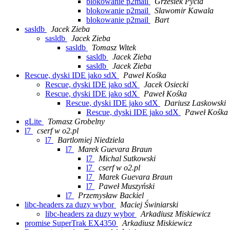
blokowanie p2mail
Grzesiek Pycia
blokowanie p2mail
Slawomir Kawala
blokowanie p2mail
Bart
sasldb
Jacek Zieba
sasldb
Jacek Zieba
sasldb
Tomasz Witek
sasldb
Jacek Zieba
sasldb
Jacek Zieba
Rescue, dyski IDE jako sdX
Paweł Kośka
Rescue, dyski IDE jako sdX
Jacek Osiecki
Rescue, dyski IDE jako sdX
Paweł Kośka
Rescue, dyski IDE jako sdX
Dariusz Laskowski
Rescue, dyski IDE jako sdX
Paweł Kośka
gLite
Tomasz Grobelny
l7
cserf w o2.pl
l7
Bartlomiej Niedziela
l7
Marek Guevara Braun
l7
Michal Sutkowski
l7
cserf w o2.pl
l7
Marek Guevara Braun
l7
Paweł Muszyński
l7
Przemysław Backiel
libc-headers za duzy wybor
Maciej Świniarski
libc-headers za duzy wybor
Arkadiusz Miskiewicz
promise SuperTrak EX4350
Arkadiusz Miskiewicz