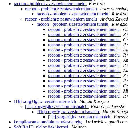
racoon - problem z zestawieniem tunelu
R w dzio
racoon - problem z zestawieniem tunelu
crazy w noshit.
racoon - problem z zestawieniem tunelu
R w dzio
racoon - problem z zestawieniem tunelu
Andrzej Zawad
racoon - problem z zestawieniem tunelu
R w dzio
racoon - problem z zestawieniem tunelu
Cz
racoon - problem z zestawieniem tunelu
R 
racoon - problem z zestawieniem tunelu
Cz
racoon - problem z zestawieniem tunelu
R 
racoon - problem z zestawieniem tunelu
An
racoon - problem z zestawieniem tunelu
R 
racoon - problem z zestawieniem tunelu
An
racoon - problem z zestawieniem tunelu
R 
racoon - problem z zestawieniem tunelu
An
racoon - problem z zestawieniem tunelu
R 
racoon - problem z zestawieniem tunelu
R 
racoon - problem z zestawieniem tunelu
Cz
racoon - problem z zestawieniem tunelu
Mi
racoon - problem z zestawieniem tunelu
R 
[Th] xorg+fglrx: version mismatch
Marcin Kurzyna
[Th] xorg+fglrx: version mismatch
Piotr Grymkowski
[Th] xorg+fglrx: version mismatch
Marcin Kurzy
[Th] xorg+fglrx: version mismatch
Paweł S
kompilowanie modułu na własną rękę
krakusiok w gmail.com
Soft RAID, pld ac ijaki kernel
Marteen