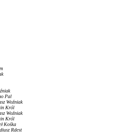
om
ak
źniak
ho Pal
sz Woźniak
in Król
sz Woźniak
in Król
ł Kośka
diusz Rdest