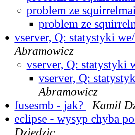
problem ze squirrelma
problem ze squirrel
vserver, Q: statystyki w
Abramowicz
vserver, Q: statystyki
vserver, Q: statyst
Abramowicz
fusesmb - jak?
Kamil Dz
eclipse - wysyp chyba p
Dziedzic