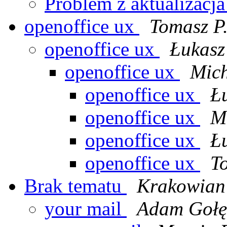
Problem z aktualizac
openoffice ux
Tomasz P
openoffice ux
Łukasz
openoffice ux
Mich
openoffice ux
Ł
openoffice ux
M
openoffice ux
Ł
openoffice ux
T
Brak tematu
Krakowian
your mail
Adam Gołę