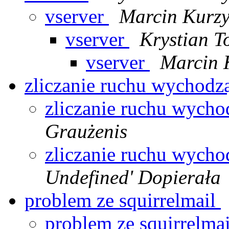
vserver
Marcin Kurz
vserver
Krystian T
vserver
Marcin 
zliczanie ruchu wychod
zliczanie ruchu wych
Graużenis
zliczanie ruchu wych
Undefined' Dopierała
problem ze squirrelmail
problem ze squirrelma