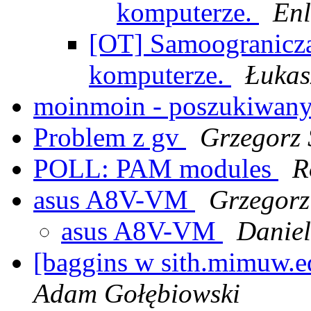
komputerze.
Enl
[OT] Samoogranicza
komputerze.
Łukas
moinmoin - poszukiwan
Problem z gv
Grzegorz 
POLL: PAM modules
R
asus A8V-VM
Grzegor
asus A8V-VM
Danie
[baggins w sith.mimuw.
Adam Gołębiowski