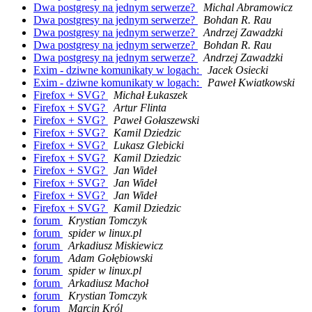
Dwa postgresy na jednym serwerze?
Michal Abramowicz
Dwa postgresy na jednym serwerze?
Bohdan R. Rau
Dwa postgresy na jednym serwerze?
Andrzej Zawadzki
Dwa postgresy na jednym serwerze?
Bohdan R. Rau
Dwa postgresy na jednym serwerze?
Andrzej Zawadzki
Exim - dziwne komunikaty w logach:
Jacek Osiecki
Exim - dziwne komunikaty w logach:
Paweł Kwiatkowski
Firefox + SVG?
Michał Łukaszek
Firefox + SVG?
Artur Flinta
Firefox + SVG?
Paweł Gołaszewski
Firefox + SVG?
Kamil Dziedzic
Firefox + SVG?
Lukasz Glebicki
Firefox + SVG?
Kamil Dziedzic
Firefox + SVG?
Jan Wideł
Firefox + SVG?
Jan Wideł
Firefox + SVG?
Jan Wideł
Firefox + SVG?
Kamil Dziedzic
forum
Krystian Tomczyk
forum
spider w linux.pl
forum
Arkadiusz Miskiewicz
forum
Adam Gołębiowski
forum
spider w linux.pl
forum
Arkadiusz Machoł
forum
Krystian Tomczyk
forum
Marcin Król