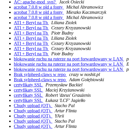
AC: apache-mod_svn?
Jacek Osiecki
acrobat 7.0.8 w pld a fonty
Michal Abramowicz
acrobat 7.0.8 w pld a fonty
Mieszko Kaczmarczyk
acrobat 7.0.8 w pld a fonty
Michal Abramowicz
ATI + Beryl na Th
Liliana Ziolek
ATI + Beryl na Th
Cezary Krzyzanowski
ATI + Beryl na Th
Piotr Budny
ATI + Beryl na Th
Liliana Ziolek
ATI + Beryl na Th
Cezary Krzyzanowski
ATI + Beryl na Th
Cezary Krzyzanowski
ATI + Beryl na Th
Piotr Budny
blokowanie ruchu na ruterze na port forwardowany w LAN
p
blokowanie ruchu na ruterze na port forwardowany w LAN
E
blokowanie ruchu na ruterze na port forwardowany w LAN
p
Brak sylpheed-claws w repo
crazy w noshit.pl
Brak sylpheed-claws w repo
Adam Gołębiowski
certyfikaty SSL
Przemysław Backiel
certyfikaty SSL
Maciej Krzyżanowski
certyfikaty SSL
Robert 'dzeus' Graużenis
certyfikaty SSL
Łukasz 'LCF' Jagiełło
Chudy upload (OT).
Stacho Pal
Chudy upload (OT).
Artur Flinta
Chudy upload (OT).
YArii
Chudy upload (OT).
Stacho Pal
Chudy upload (OT).
Artur Flinta