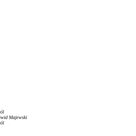
ól
awid Majewski
ól