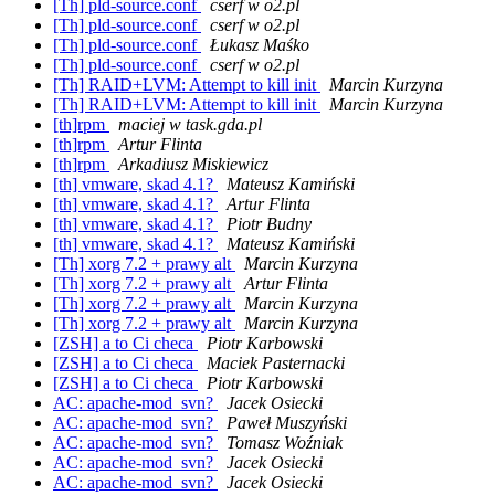
[Th] pld-source.conf
cserf w o2.pl
[Th] pld-source.conf
cserf w o2.pl
[Th] pld-source.conf
Łukasz Maśko
[Th] pld-source.conf
cserf w o2.pl
[Th] RAID+LVM: Attempt to kill init
Marcin Kurzyna
[Th] RAID+LVM: Attempt to kill init
Marcin Kurzyna
[th]rpm
maciej w task.gda.pl
[th]rpm
Artur Flinta
[th]rpm
Arkadiusz Miskiewicz
[th] vmware, skad 4.1?
Mateusz Kamiński
[th] vmware, skad 4.1?
Artur Flinta
[th] vmware, skad 4.1?
Piotr Budny
[th] vmware, skad 4.1?
Mateusz Kamiński
[Th] xorg 7.2 + prawy alt
Marcin Kurzyna
[Th] xorg 7.2 + prawy alt
Artur Flinta
[Th] xorg 7.2 + prawy alt
Marcin Kurzyna
[Th] xorg 7.2 + prawy alt
Marcin Kurzyna
[ZSH] a to Ci checa
Piotr Karbowski
[ZSH] a to Ci checa
Maciek Pasternacki
[ZSH] a to Ci checa
Piotr Karbowski
AC: apache-mod_svn?
Jacek Osiecki
AC: apache-mod_svn?
Paweł Muszyński
AC: apache-mod_svn?
Tomasz Woźniak
AC: apache-mod_svn?
Jacek Osiecki
AC: apache-mod_svn?
Jacek Osiecki