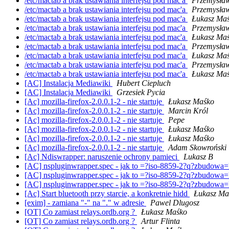
/etc/mactab a brak ustawiania interfejsu pod mac'a
Przemysław
/etc/mactab a brak ustawiania interfejsu pod mac'a
Przemysław
/etc/mactab a brak ustawiania interfejsu pod mac'a
Łukasz Ma
/etc/mactab a brak ustawiania interfejsu pod mac'a
Przemysław
/etc/mactab a brak ustawiania interfejsu pod mac'a
Łukasz Ma
/etc/mactab a brak ustawiania interfejsu pod mac'a
Przemysław
/etc/mactab a brak ustawiania interfejsu pod mac'a
Łukasz Ma
/etc/mactab a brak ustawiania interfejsu pod mac'a
Przemysław
/etc/mactab a brak ustawiania interfejsu pod mac'a
Łukasz Ma
[AC] Instalacja Mediawiki
Hubert Ciepluch
[AC] Instalacja Mediawiki
Grzesiek Pycia
[Ac] mozilla-firefox-2.0.0.1-2 - nie startuje
Łukasz Maśko
[Ac] mozilla-firefox-2.0.0.1-2 - nie startuje
Marcin Król
[Ac] mozilla-firefox-2.0.0.1-2 - nie startuje
Pepe
[Ac] mozilla-firefox-2.0.0.1-2 - nie startuje
Łukasz Maśko
[Ac] mozilla-firefox-2.0.0.1-2 - nie startuje
Łukasz Maśko
[Ac] mozilla-firefox-2.0.0.1-2 - nie startuje
Adam Skowroński
[Ac] Ndiswrapper: naruszenie ochrony pamieci
Lukasz B
[AC] nspluginwrapper.spec - jak to =?iso-8859-2?q?zbudo
[AC] nspluginwrapper.spec - jak to =?iso-8859-2?q?zbudo
[AC] nspluginwrapper.spec - jak to =?iso-8859-2?q?zbudo
[Ac] Start bluetooth przy starcie, a konkretnie hidd
Łukasz Ma
[exim] - zamiana "-" na "." w adresie
Pawel Dlugosz
[OT] Co zamiast relays.ordb.org ?
Łukasz Maśko
[OT] Co zamiast relays.ordb.org ?
Artur Flinta