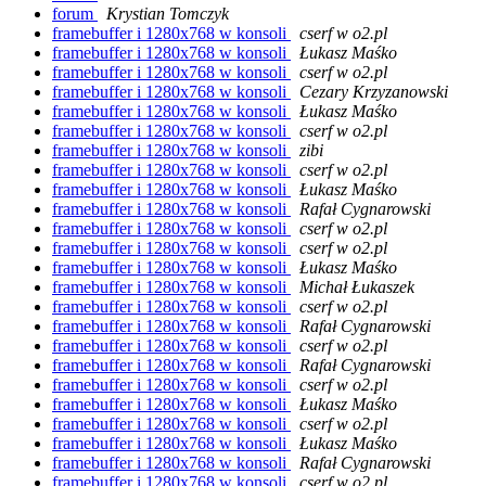
forum
Krystian Tomczyk
framebuffer i 1280x768 w konsoli
cserf w o2.pl
framebuffer i 1280x768 w konsoli
Łukasz Maśko
framebuffer i 1280x768 w konsoli
cserf w o2.pl
framebuffer i 1280x768 w konsoli
Cezary Krzyzanowski
framebuffer i 1280x768 w konsoli
Łukasz Maśko
framebuffer i 1280x768 w konsoli
cserf w o2.pl
framebuffer i 1280x768 w konsoli
zibi
framebuffer i 1280x768 w konsoli
cserf w o2.pl
framebuffer i 1280x768 w konsoli
Łukasz Maśko
framebuffer i 1280x768 w konsoli
Rafał Cygnarowski
framebuffer i 1280x768 w konsoli
cserf w o2.pl
framebuffer i 1280x768 w konsoli
cserf w o2.pl
framebuffer i 1280x768 w konsoli
Łukasz Maśko
framebuffer i 1280x768 w konsoli
Michał Łukaszek
framebuffer i 1280x768 w konsoli
cserf w o2.pl
framebuffer i 1280x768 w konsoli
Rafał Cygnarowski
framebuffer i 1280x768 w konsoli
cserf w o2.pl
framebuffer i 1280x768 w konsoli
Rafał Cygnarowski
framebuffer i 1280x768 w konsoli
cserf w o2.pl
framebuffer i 1280x768 w konsoli
Łukasz Maśko
framebuffer i 1280x768 w konsoli
cserf w o2.pl
framebuffer i 1280x768 w konsoli
Łukasz Maśko
framebuffer i 1280x768 w konsoli
Rafał Cygnarowski
framebuffer i 1280x768 w konsoli
cserf w o2.pl