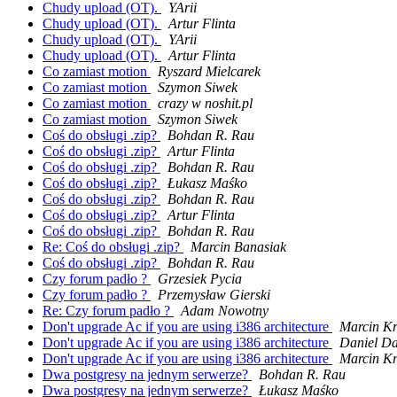
Chudy upload (OT).
YArii
Chudy upload (OT).
Artur Flinta
Chudy upload (OT).
YArii
Chudy upload (OT).
Artur Flinta
Co zamiast motion
Ryszard Mielcarek
Co zamiast motion
Szymon Siwek
Co zamiast motion
crazy w noshit.pl
Co zamiast motion
Szymon Siwek
Coś do obsługi .zip?
Bohdan R. Rau
Coś do obsługi .zip?
Artur Flinta
Coś do obsługi .zip?
Bohdan R. Rau
Coś do obsługi .zip?
Łukasz Maśko
Coś do obsługi .zip?
Bohdan R. Rau
Coś do obsługi .zip?
Artur Flinta
Coś do obsługi .zip?
Bohdan R. Rau
Re: Coś do obsługi .zip?
Marcin Banasiak
Coś do obsługi .zip?
Bohdan R. Rau
Czy forum padło ?
Grzesiek Pycia
Czy forum padło ?
Przemysław Gierski
Re: Czy forum padło ?
Adam Nowotny
Don't upgrade Ac if you are using i386 architecture
Marcin Kr
Don't upgrade Ac if you are using i386 architecture
Daniel D
Don't upgrade Ac if you are using i386 architecture
Marcin Kr
Dwa postgresy na jednym serwerze?
Bohdan R. Rau
Dwa postgresy na jednym serwerze?
Łukasz Maśko