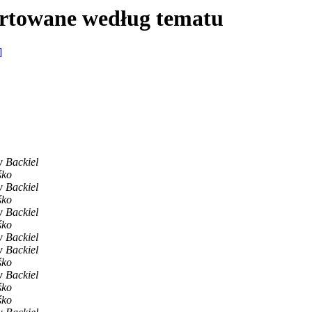
ortowane według tematu
]
 Backiel
śko
 Backiel
śko
 Backiel
śko
 Backiel
 Backiel
śko
 Backiel
śko
śko