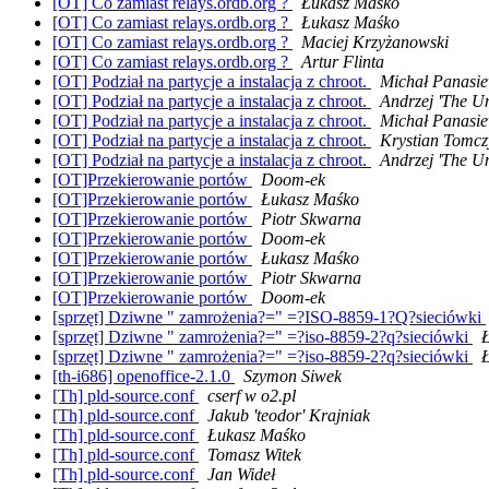
[OT] Co zamiast relays.ordb.org ?
Łukasz Maśko
[OT] Co zamiast relays.ordb.org ?
Łukasz Maśko
[OT] Co zamiast relays.ordb.org ?
Maciej Krzyżanowski
[OT] Co zamiast relays.ordb.org ?
Artur Flinta
[OT] Podział na partycje a instalacja z chroot.
Michał Panasie
[OT] Podział na partycje a instalacja z chroot.
Andrzej 'The U
[OT] Podział na partycje a instalacja z chroot.
Michał Panasie
[OT] Podział na partycje a instalacja z chroot.
Krystian Tomcz
[OT] Podział na partycje a instalacja z chroot.
Andrzej 'The U
[OT]Przekierowanie portów
Doom-ek
[OT]Przekierowanie portów
Łukasz Maśko
[OT]Przekierowanie portów
Piotr Skwarna
[OT]Przekierowanie portów
Doom-ek
[OT]Przekierowanie portów
Łukasz Maśko
[OT]Przekierowanie portów
Piotr Skwarna
[OT]Przekierowanie portów
Doom-ek
[sprzęt] Dziwne " zamrożenia?=" =?ISO-8859-1?Q?sieciówki
[sprzęt] Dziwne " zamrożenia?=" =?iso-8859-2?q?sieciówki
[sprzęt] Dziwne " zamrożenia?=" =?iso-8859-2?q?sieciówki
[th-i686] openoffice-2.1.0
Szymon Siwek
[Th] pld-source.conf
cserf w o2.pl
[Th] pld-source.conf
Jakub 'teodor' Krajniak
[Th] pld-source.conf
Łukasz Maśko
[Th] pld-source.conf
Tomasz Witek
[Th] pld-source.conf
Jan Wideł