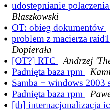
udostepnianie polaczeni
Błaszkowski
OT: obieg dokumentów
problem z macierza raid
Dopierała
[OT?] RTC
Andrzej 'Th
Padnięta baza rpm
Kami
Samba + windows 2003 
Padnięta baza rpm
Pawe
[th] internacjonalizacja 