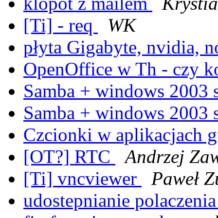
klopot z mailem
Krysti
[Ti] - req
WK
płyta Gigabyte, nvidia,
OpenOffice w Th - czy k
Samba + windows 2003 
Samba + windows 2003 
Czcionki w aplikacjach 
[OT?] RTC
Andrzej Za
[Ti] vncviewer
Paweł Zu
udostepnianie polaczeni