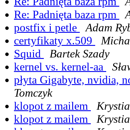
Re: Padnięta baza rpm
Re: Padnięta baza rpm
postfix i petle
Adam Ry
certyfikaty x.509
Micha
Squid
Bartek Szady
kernel vs. kernel-aa
Sła
płyta Gigabyte, nvidia,
Tomczyk
klopot z mailem
Krysti
klopot z mailem
Krysti