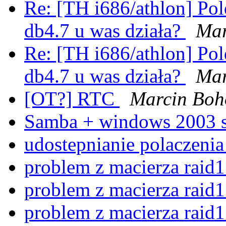
Re: [TH i686/athlon] Po
db4.7 u was działa?
Mar
Re: [TH i686/athlon] Po
db4.7 u was działa?
Mar
[OT?] RTC
Marcin Boh
Samba + windows 2003 
udostepnianie polaczeni
problem z macierza raid
problem z macierza raid
problem z macierza raid