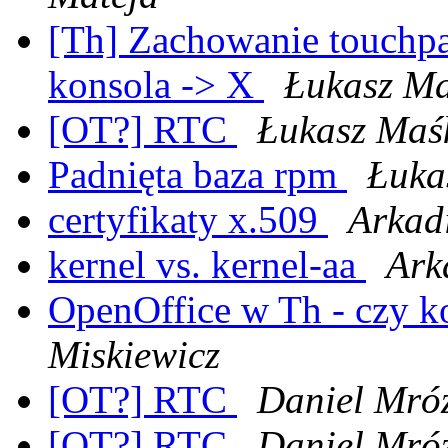
[Th] Zachowanie touchpa
konsola -> X
Łukasz M
[OT?] RTC
Łukasz Maś
Padnięta baza rpm
Łuka
certyfikaty x.509
Arkad
kernel vs. kernel-aa
Ark
OpenOffice w Th - czy k
Miskiewicz
[OT?] RTC
Daniel Mró
[OT?] RTC
Daniel Mró