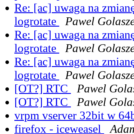
Re: [ac] uwaga na zmia
logrotate
Pawel Golasz
Re: [ac] uwaga na zmia
logrotate
Pawel Golasz
Re: [ac] uwaga na zmia
logrotate
Pawel Golasz
[OT?] RTC
Pawel Gola
[OT?] RTC
Pawel Gola
vrpm vserver 32bit w 64
firefox - iceweasel
Adam