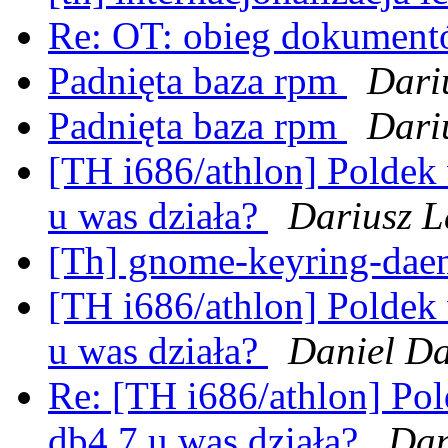
Re: OT: obieg dokumen
Padnięta baza rpm
Dari
Padnięta baza rpm
Dari
[TH i686/athlon] Poldek
u was działa?
Dariusz L
[Th] gnome-keyring-dae
[TH i686/athlon] Poldek
u was działa?
Daniel D
Re: [TH i686/athlon] Po
db4.7 u was działa?
Dan