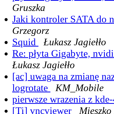
Gruszka
Jaki kontroler SATA d
Grzegorz
Squid
Łukasz Jagiełło
Re: płyta Gigabyte, nvid
Łukasz Jagiełło
[ac] uwaga na zmianę n
logrotate
KM_Mobile
pierwsze wrazenia z kde-
[Ti] vncviewer
Mieszko