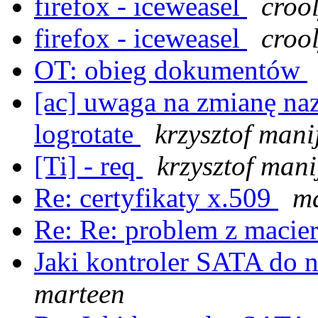
firefox - iceweasel
croo
firefox - iceweasel
croo
OT: obieg dokumentów
[ac] uwaga na zmianę n
logrotate
krzysztof mani
[Ti] - req
krzysztof mani
Re: certyfikaty x.509
m
Re: Re: problem z macie
Jaki kontroler SATA d
marteen