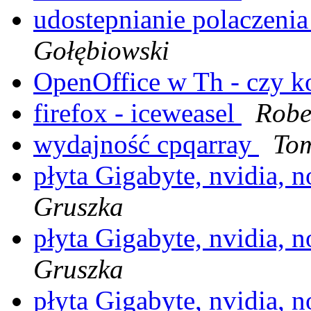
udostepnianie polaczeni
Gołębiowski
OpenOffice w Th - czy k
firefox - iceweasel
Robe
wydajność cpqarray
Tom
płyta Gigabyte, nvidia,
Gruszka
płyta Gigabyte, nvidia,
Gruszka
płyta Gigabyte, nvidia,