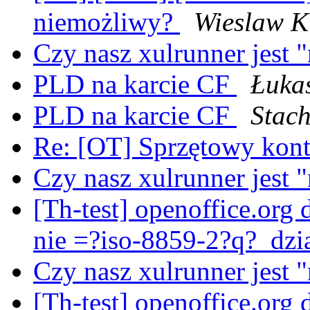
niemożliwy?
Wieslaw K
Czy nasz xulrunner jest 
PLD na karcie CF
Łuka
PLD na karcie CF
Stac
Re: [OT] Sprzętowy kon
Czy nasz xulrunner jest 
[Th-test] openoffice.org d
nie =?iso-8859-2?q?_dz
Czy nasz xulrunner jest 
[Th-test] openoffice.org d