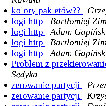
kolory pakietów??
Grze
logi http
Bartłomiej Zi
logi http
Adam Gapińsk
logi http
Bartłomiej Zi
logi http
Adam Gapińsk
Problem z przekierowan
Sędyka
zerowanie partycji
Prze
zerowanie partycji
Krzy