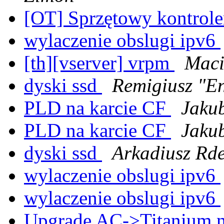
[OT] Sprzętowy kontrol
wylaczenie obslugi ipv6
[th][vserver] vrpm
Maci
dyski ssd
Remigiusz "En
PLD na karcie CF
Jakub
PLD na karcie CF
Jakub
dyski ssd
Arkadiusz Rde
wylaczenie obslugi ipv6
wylaczenie obslugi ipv6
Upgrade AC->Titanium 