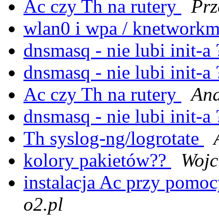
Ac czy Th na rutery
Prz
wlan0 i wpa / knetwork
dnsmasq - nie lubi init-a
dnsmasq - nie lubi init-a
Ac czy Th na rutery
And
dnsmasq - nie lubi init-a
Th syslog-ng/logrotate
kolory pakietów??
Wojc
instalacja Ac przy pomoc
o2.pl