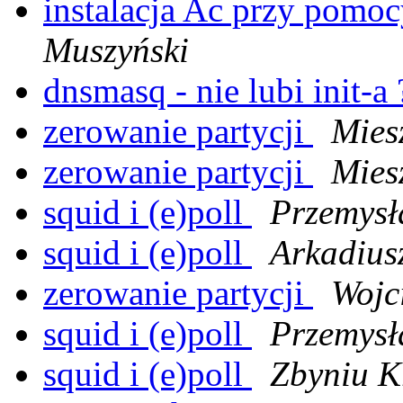
instalacja Ac przy pomoc
Muszyński
dnsmasq - nie lubi init-a
zerowanie partycji
Mies
zerowanie partycji
Mies
squid i (e)poll
Przemysł
squid i (e)poll
Arkadius
zerowanie partycji
Wojc
squid i (e)poll
Przemysł
squid i (e)poll
Zbyniu Kr