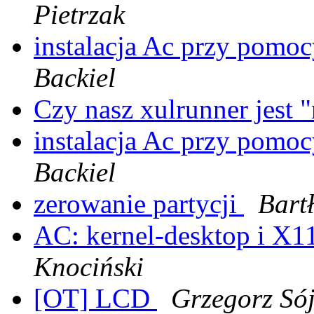
Pietrzak
instalacja Ac przy pomoc
Backiel
Czy nasz xulrunner jest 
instalacja Ac przy pomoc
Backiel
zerowanie partycji
Bart
AC: kernel-desktop i X1
Knociński
[OT] LCD
Grzegorz Só