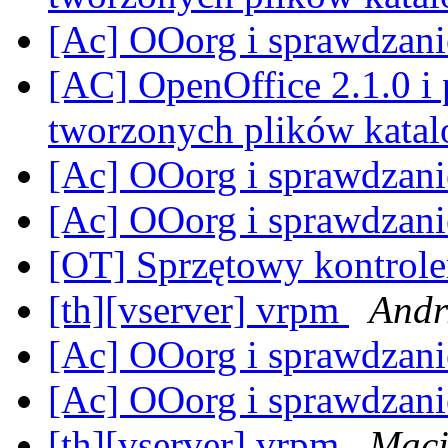
[Ac] OOorg i sprawdzan
[AC] OpenOffice 2.1.0 i
tworzonych plików kata
[Ac] OOorg i sprawdzan
[Ac] OOorg i sprawdzan
[OT] Sprzętowy kontrol
[th][vserver] vrpm
Andr
[Ac] OOorg i sprawdzan
[Ac] OOorg i sprawdzan
[th][vserver] vrpm
Maci