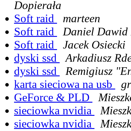
Dopierała
Soft raid
marteen
Soft raid
Daniel Dawid
Soft raid
Jacek Osiecki
dyski ssd
Arkadiusz Rde
dyski ssd
Remigiusz "En
karta sieciowa na usb
gr
GeForce & PLD
Mieszk
sieciowka nvidia
Miesz
sieciowka nvidia
Miesz