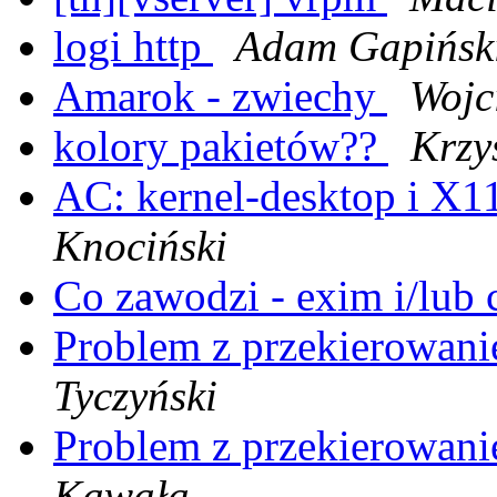
logi http
Adam Gapińsk
Amarok - zwiechy
Wojc
kolory pakietów??
Krzy
AC: kernel-desktop i X1
Knociński
Co zawodzi - exim i/lub
Problem z przekierowan
Tyczyński
Problem z przekierowan
Kawała