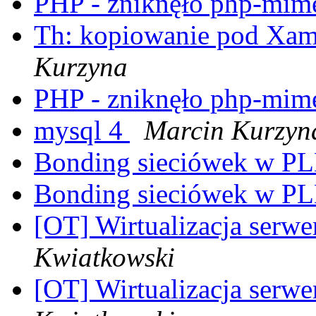
PHP - zniknęło php-mi
Th: kopiowanie pod Xami 
Kurzyna
PHP - zniknęło php-mi
mysql 4
Marcin Kurzyn
Bonding sieciówek w P
Bonding sieciówek w P
[OT] Wirtualizacja serwe
Kwiatkowski
[OT] Wirtualizacja serwe