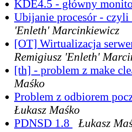
KDE4.5 - główny monit
Ubijanie procesór - czyli
'Enleth' Marcinkiewicz
[OT] Wirtualizacja serwe
Remigiusz 'Enleth' Marci
[th] - problem z make cle
Maśko
Problem z odbiorem pocz
Łukasz Maśko
PDNSD 1.8
Łukasz Ma