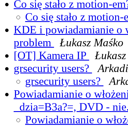
Co się stało z motion-e
Co się stało z motion
KDE i powiadamianie o 
problem
Łukasz Maśko
[OT] Kamera IP
Łukasz
grsecurity users?
Arkadi
grsecurity users?
Ark
Powiadamianie o włożen
_dzia=B3a?=, DVD - nie.
Powiadamianie o włoże