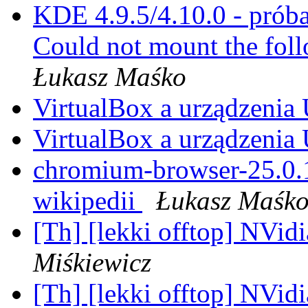
KDE 4.9.5/4.10.0 - prób
Could not mount the fol
Łukasz Maśko
VirtualBox a urządzeni
VirtualBox a urządzeni
chromium-browser-25.0.1
wikipedii
Łukasz Maśk
[Th] [lekki offtop] NVid
Miśkiewicz
[Th] [lekki offtop] NVid