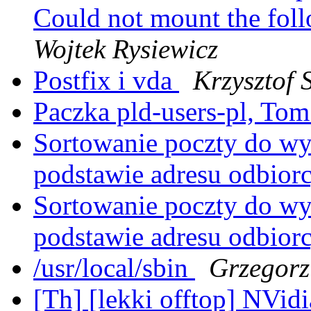
Could not mount the fol
Wojtek Rysiewicz
Postfix i vda
Krzysztof 
Paczka pld-users-pl, To
Sortowanie poczty do wy
podstawie adresu odbior
Sortowanie poczty do wy
podstawie adresu odbior
/usr/local/sbin
Grzegorz
[Th] [lekki offtop] NVid