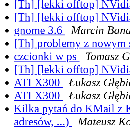
[Th] [lekki offtop] NVid
[Th] [lekki offtop] NVid
gnome 3.6
Marcin Bana
[Th] problemy z nowym
czcionki w ps
Tomasz G
[Th] [lekki offtop] NVid
ATI X300
Łukasz Głębi
ATI X300
Łukasz Głębi
Kilka pytań do KMail z K
adresów, ...)
Mateusz Ko