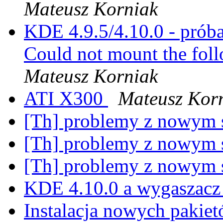
Mateusz Korniak
KDE 4.9.5/4.10.0 - prób
Could not mount the fol
Mateusz Korniak
ATI X300
Mateusz Kor
[Th] problemy z nowym
[Th] problemy z nowym
[Th] problemy z nowym
KDE 4.10.0 a wygaszacz
Instalacja nowych pakie