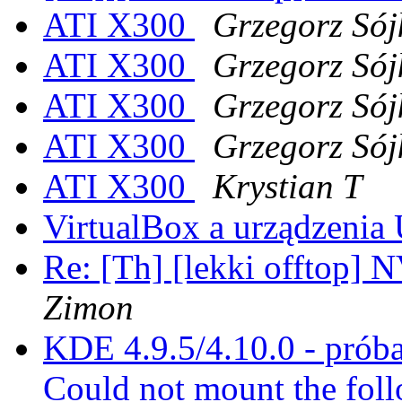
ATI X300
Grzegorz Sój
ATI X300
Grzegorz Sój
ATI X300
Grzegorz Sój
ATI X300
Grzegorz Sój
ATI X300
Krystian T
VirtualBox a urządzeni
Re: [Th] [lekki offtop] 
Zimon
KDE 4.9.5/4.10.0 - prób
Could not mount the fol