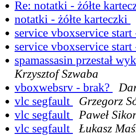
Re: notatki - żółte kartec
notatki - żółte karteczki
service vboxservice start
service vboxservice start
spamassasin przestał wy
Krzysztof Szwaba
vboxwebsrv - brak?
Da
vlc segfault
Grzegorz S
vlc segfault
Paweł Siko
vlc segfault
Łukasz Maś