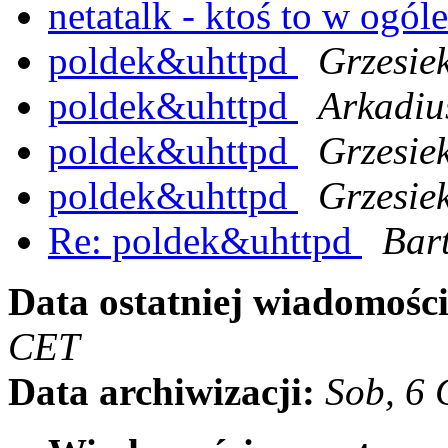
netatalk - ktoś to w ogól
poldek&uhttpd
Grzesie
poldek&uhttpd
Arkadiu
poldek&uhttpd
Grzesie
poldek&uhttpd
Grzesie
Re: poldek&uhttpd
Bar
Data ostatniej wiadomości
CET
Data archiwizacji:
Sob, 6