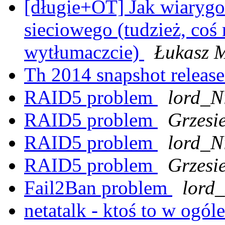
[długie+OT] Jak wiarygo
sieciowego (tudzież, coś 
wytłumaczcie)
Łukasz 
Th 2014 snapshot releas
RAID5 problem
lord_N
RAID5 problem
Grzesi
RAID5 problem
lord_N
RAID5 problem
Grzesi
Fail2Ban problem
lord
netatalk - ktoś to w ogól