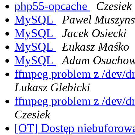
php55-opcache
Czesiek
MySQL
Pawel Muszyns
MySQL
Jacek Osiecki
MySQL
Łukasz Maśko
MySQL
Adam Osuchow
ffmpeg problem z /dev/dr
Lukasz Glebicki
ffmpeg problem z /dev/dr
Czesiek
[OT] Dostęp niebuforow