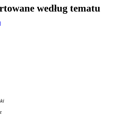
ortowane według tematu
]
ki
z