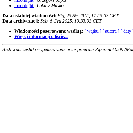
moonlight
Grzegorz Sójka
moonlight
Łukasz Maśko
Data ostatniej wiadomości:
Pią, 23 Sty 2015, 17:53:52 CET
Data archiwizacji:
Sob, 6 Gru 2025, 19:33:33 CET
Wiadomości posortowane według:
[ wątku ]
[ autora ]
[ daty 
Więcej informacji o liście...
Archiwum zostało wygenerowane przez program Pipermail 0.09 (Mail