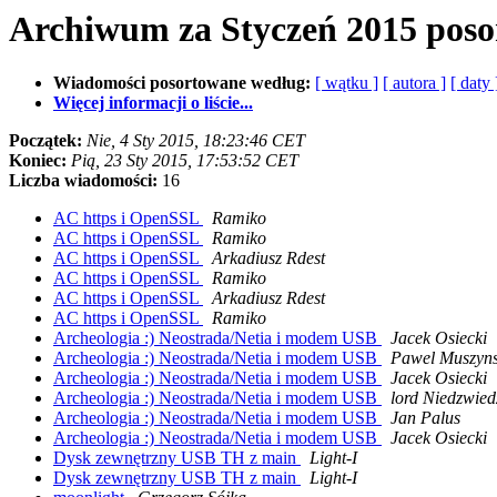
Archiwum za Styczeń 2015 pos
Wiadomości posortowane według:
[ wątku ]
[ autora ]
[ daty 
Więcej informacji o liście...
Początek:
Nie, 4 Sty 2015, 18:23:46 CET
Koniec:
Pią, 23 Sty 2015, 17:53:52 CET
Liczba wiadomości:
16
AC https i OpenSSL
Ramiko
AC https i OpenSSL
Ramiko
AC https i OpenSSL
Arkadiusz Rdest
AC https i OpenSSL
Ramiko
AC https i OpenSSL
Arkadiusz Rdest
AC https i OpenSSL
Ramiko
Archeologia :) Neostrada/Netia i modem USB
Jacek Osiecki
Archeologia :) Neostrada/Netia i modem USB
Pawel Muszyns
Archeologia :) Neostrada/Netia i modem USB
Jacek Osiecki
Archeologia :) Neostrada/Netia i modem USB
lord Niedzwied
Archeologia :) Neostrada/Netia i modem USB
Jan Palus
Archeologia :) Neostrada/Netia i modem USB
Jacek Osiecki
Dysk zewnętrzny USB TH z main
Light-I
Dysk zewnętrzny USB TH z main
Light-I