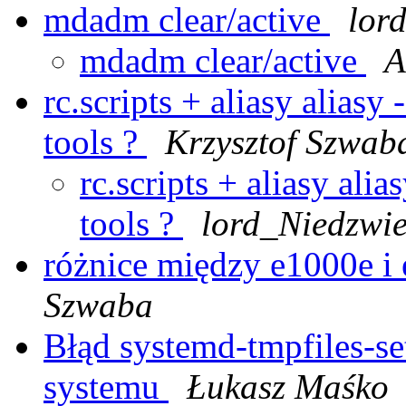
mdadm clear/active
lor
mdadm clear/active
A
rc.scripts + aliasy aliasy
tools ?
Krzysztof Szwab
rc.scripts + aliasy ali
tools ?
lord_Niedzwi
różnice między e1000e i
Szwaba
Błąd systemd-tmpfiles-set
systemu
Łukasz Maśko