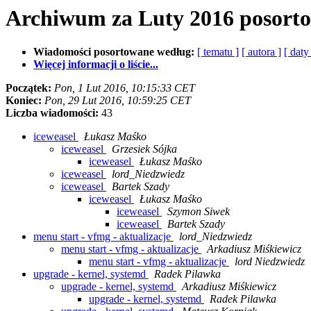
Archiwum za Luty 2016 posort
Wiadomości posortowane według:
[ tematu ]
[ autora ]
[ daty
Więcej informacji o liście...
Początek:
Pon, 1 Lut 2016, 10:15:33 CET
Koniec:
Pon, 29 Lut 2016, 10:59:25 CET
Liczba wiadomości:
43
iceweasel
Łukasz Maśko
iceweasel
Grzesiek Sójka
iceweasel
Łukasz Maśko
iceweasel
lord_Niedzwiedz
iceweasel
Bartek Szady
iceweasel
Łukasz Maśko
iceweasel
Szymon Siwek
iceweasel
Bartek Szady
menu start - vfmg - aktualizacje
lord_Niedzwiedz
menu start - vfmg - aktualizacje
Arkadiusz Miśkiewicz
menu start - vfmg - aktualizacje
lord Niedzwiedz
upgrade - kernel, systemd
Radek Pilawka
upgrade - kernel, systemd
Arkadiusz Miśkiewicz
upgrade - kernel, systemd
Radek Pilawka