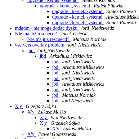
upgrade - kernel, systemd
Mateusz Korniak
upgrade - kernel, systemd
Radek Pilawka
upgrade - kernel, systemd
Radek Pilawka
upgrade - kernel, systemd
Arkadiusz Miśki
upgrade - kernel, systemd
Radek Pilawka
mdadm - nie moge dodac dysku
lord_Niedzwiedz
Nie ma już rescuecd?
Jacek Osiecki
Nie ma już rescuecd?
Mateusz Korniak
vservers overlay problem
lord_Niedzwiedz
jbd
lord_Niedzwiedz
jbd
Arkadiusz Miśkiewicz
jbd
lord_Niedzwiedz
jbd
Arkadiusz Miśkiewicz
jbd
lord_Niedzwiedz
jbd
lord_Niedzwiedz
jbd
Arkadiusz Miśkiewicz
jbd
lord_Niedzwiedz
jbd
Mateusz Korniak
jbd
lord Niedzwiedz
X'y
Grzegorz Sójka
X'y
Łukasz Maśko
X'y
lord Niedzwiedz
X'y
Grzesiek Sójka
X'y
Łukasz Maśko
X'y
Paweł Gołaszewski