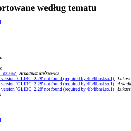
ortowane według tematu
]
ko
ko
_ działa?
Arkadiusz Miśkiewicz
: version `GLIBC_2.28' not found (required by /lib/libnsl.so.1)
Łukasz
: version `GLIBC_2.28' not found (required by /lib/libnsl.so.1)
Arkadi
: version `GLIBC_2.28' not found (required by /lib/libnsl.so.1)
Łukasz
o
]