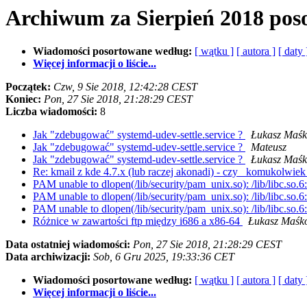
Archiwum za Sierpień 2018 pos
Wiadomości posortowane według:
[ wątku ]
[ autora ]
[ daty 
Więcej informacji o liście...
Początek:
Czw, 9 Sie 2018, 12:42:28 CEST
Koniec:
Pon, 27 Sie 2018, 21:28:29 CEST
Liczba wiadomości:
8
Jak "zdebugować" systemd-udev-settle.service ?
Łukasz Maś
Jak "zdebugować" systemd-udev-settle.service ?
Mateusz
Jak "zdebugować" systemd-udev-settle.service ?
Łukasz Maś
Re: kmail z kde 4.7.x (lub raczej akonadi) - czy _komukolwiek
PAM unable to dlopen(/lib/security/pam_unix.so): /lib/libc.so.6
PAM unable to dlopen(/lib/security/pam_unix.so): /lib/libc.so.6
PAM unable to dlopen(/lib/security/pam_unix.so): /lib/libc.so.6
Różnice w zawartości ftp między i686 a x86-64
Łukasz Maśk
Data ostatniej wiadomości:
Pon, 27 Sie 2018, 21:28:29 CEST
Data archiwizacji:
Sob, 6 Gru 2025, 19:33:36 CET
Wiadomości posortowane według:
[ wątku ]
[ autora ]
[ daty 
Więcej informacji o liście...