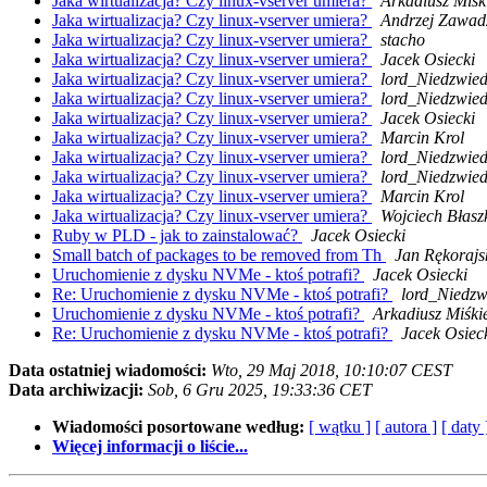
Jaka wirtualizacja? Czy linux-vserver umiera?
Arkadiusz Miśk
Jaka wirtualizacja? Czy linux-vserver umiera?
Andrzej Zawad
Jaka wirtualizacja? Czy linux-vserver umiera?
stacho
Jaka wirtualizacja? Czy linux-vserver umiera?
Jacek Osiecki
Jaka wirtualizacja? Czy linux-vserver umiera?
lord_Niedzwied
Jaka wirtualizacja? Czy linux-vserver umiera?
lord_Niedzwied
Jaka wirtualizacja? Czy linux-vserver umiera?
Jacek Osiecki
Jaka wirtualizacja? Czy linux-vserver umiera?
Marcin Krol
Jaka wirtualizacja? Czy linux-vserver umiera?
lord_Niedzwied
Jaka wirtualizacja? Czy linux-vserver umiera?
lord_Niedzwied
Jaka wirtualizacja? Czy linux-vserver umiera?
Marcin Krol
Jaka wirtualizacja? Czy linux-vserver umiera?
Wojciech Błasz
Ruby w PLD - jak to zainstalować?
Jacek Osiecki
Small batch of packages to be removed from Th
Jan Rękorajs
Uruchomienie z dysku NVMe - ktoś potrafi?
Jacek Osiecki
Re: Uruchomienie z dysku NVMe - ktoś potrafi?
lord_Niedzw
Uruchomienie z dysku NVMe - ktoś potrafi?
Arkadiusz Miśki
Re: Uruchomienie z dysku NVMe - ktoś potrafi?
Jacek Osiec
Data ostatniej wiadomości:
Wto, 29 Maj 2018, 10:10:07 CEST
Data archiwizacji:
Sob, 6 Gru 2025, 19:33:36 CET
Wiadomości posortowane według:
[ wątku ]
[ autora ]
[ daty 
Więcej informacji o liście...