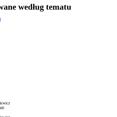
wane według tematu
]
iewicz
zki