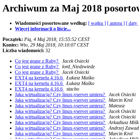
Archiwum za Maj 2018 posorto
Wiadomości posortowane według:
[ wątku ]
[ autora ]
[ daty 
Więcej informacji o liście...
Początek:
Pią, 4 Maj 2018, 15:55:52 CEST
Koniec:
Wto, 29 Maj 2018, 10:10:07 CEST
Liczba wiadomości:
32
Co jest grane z Ruby?
Jacek Osiecki
Co jest grane z Ruby?
lord_Niedzwiedz
Co jest grane z Ruby?
Jacek Osiecki
EXT4 na kernelu 4.16.6
Łukasz Maśko
EXT4 na kernelu 4.16.6
Łukasz Maśko
EXT4 na kernelu 4.16.6
stacho
Jaka wirtualizacja? Czy linux-vserver umiera?
Jacek Osiecki
Jaka wirtualizacja? Czy linux-vserver umiera?
Marcin Krol
Jaka wirtualizacja? Czy linux-vserver umiera?
Mateusz
Jaka wirtualizacja? Czy linux-vserver umiera?
Jacek Osiecki
Jaka wirtualizacja? Czy linux-vserver umiera?
Jacek Osiecki
Jaka wirtualizacja? Czy linux-vserver umiera?
Arkadiusz Miśk
Jaka wirtualizacja? Czy linux-vserver umiera?
Andrzej Zawad
Jaka wirtualizacja? Czy linux-vserver umiera?
Marcin Krol