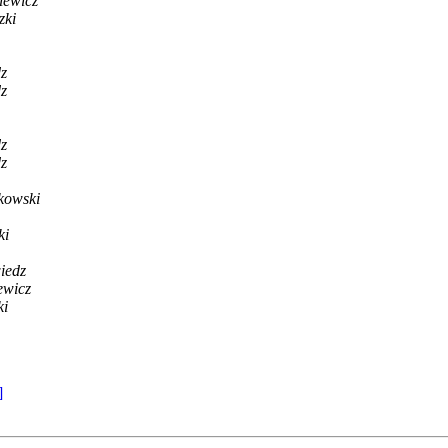
iewicz
zki
z
z
z
z
kowski
ki
iedz
ewicz
ki
]