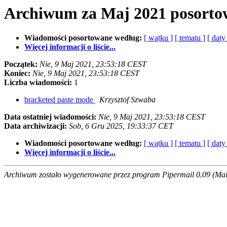
Archiwum za Maj 2021 posorto
Wiadomości posortowane według:
[ wątku ]
[ tematu ]
[ daty
Więcej informacji o liście...
Początek:
Nie, 9 Maj 2021, 23:53:18 CEST
Koniec:
Nie, 9 Maj 2021, 23:53:18 CEST
Liczba wiadomości:
1
bracketed paste mode
Krzysztof Szwaba
Data ostatniej wiadomości:
Nie, 9 Maj 2021, 23:53:18 CEST
Data archiwizacji:
Sob, 6 Gru 2025, 19:33:37 CET
Wiadomości posortowane według:
[ wątku ]
[ tematu ]
[ daty
Więcej informacji o liście...
Archiwum zostało wygenerowane przez program Pipermail 0.09 (Mail