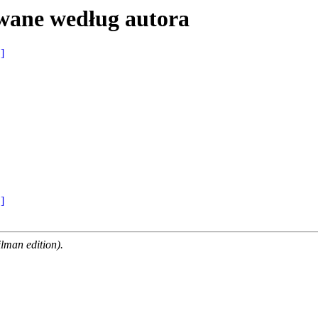
wane według autora
 ]
 ]
man edition).