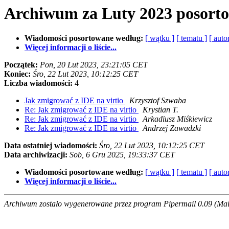
Archiwum za Luty 2023 posort
Wiadomości posortowane według:
[ wątku ]
[ tematu ]
[ auto
Więcej informacji o liście...
Początek:
Pon, 20 Lut 2023, 23:21:05 CET
Koniec:
Śro, 22 Lut 2023, 10:12:25 CET
Liczba wiadomości:
4
Jak zmigrować z IDE na virtio
Krzysztof Szwaba
Re: Jak zmigrować z IDE na virtio
Krystian T.
Re: Jak zmigrować z IDE na virtio
Arkadiusz Miśkiewicz
Re: Jak zmigrować z IDE na virtio
Andrzej Zawadzki
Data ostatniej wiadomości:
Śro, 22 Lut 2023, 10:12:25 CET
Data archiwizacji:
Sob, 6 Gru 2025, 19:33:37 CET
Wiadomości posortowane według:
[ wątku ]
[ tematu ]
[ auto
Więcej informacji o liście...
Archiwum zostało wygenerowane przez program Pipermail 0.09 (Mail