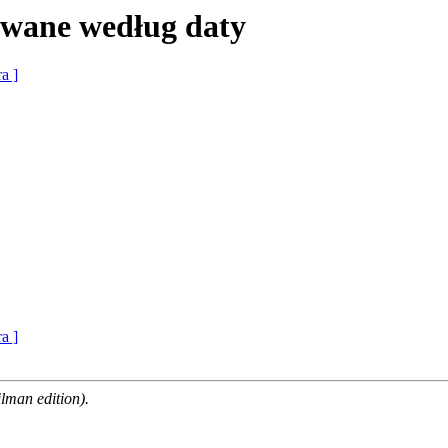
owane według daty
ra ]
ra ]
man edition).