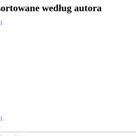
sortowane według autora
 ]
 ]