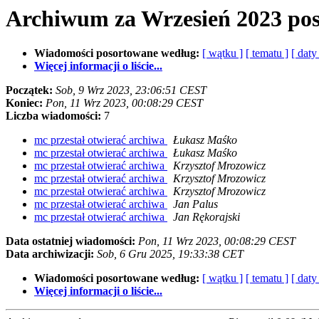
Archiwum za Wrzesień 2023 po
Wiadomości posortowane według:
[ wątku ]
[ tematu ]
[ daty
Więcej informacji o liście...
Początek:
Sob, 9 Wrz 2023, 23:06:51 CEST
Koniec:
Pon, 11 Wrz 2023, 00:08:29 CEST
Liczba wiadomości:
7
mc przestał otwierać archiwa
Łukasz Maśko
mc przestał otwierać archiwa
Łukasz Maśko
mc przestał otwierać archiwa
Krzysztof Mrozowicz
mc przestał otwierać archiwa
Krzysztof Mrozowicz
mc przestał otwierać archiwa
Krzysztof Mrozowicz
mc przestał otwierać archiwa
Jan Palus
mc przestał otwierać archiwa
Jan Rękorajski
Data ostatniej wiadomości:
Pon, 11 Wrz 2023, 00:08:29 CEST
Data archiwizacji:
Sob, 6 Gru 2025, 19:33:38 CET
Wiadomości posortowane według:
[ wątku ]
[ tematu ]
[ daty
Więcej informacji o liście...