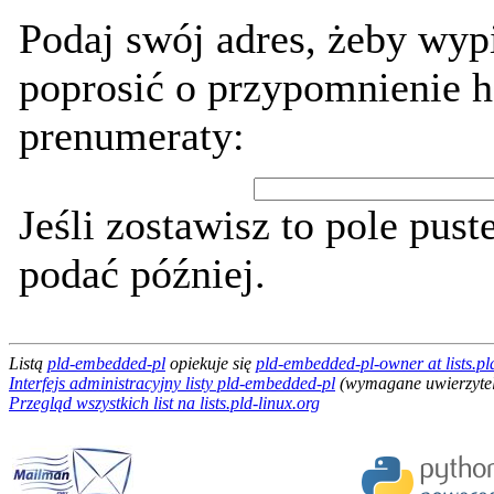
Podaj swój adres, żeby wypi
poprosić o przypomnienie h
prenumeraty:
Jeśli zostawisz to pole pust
podać później.
Listą
pld-embedded-pl
opiekuje się
pld-embedded-pl-owner at lists.pl
Interfejs administracyjny listy pld-embedded-pl
(wymagane uwierzytel
Przegląd wszystkich list na lists.pld-linux.org