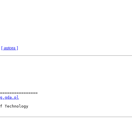
[ autora ]
================

g.gda.pl
f Technology
