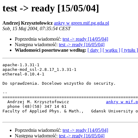
test -> ready [15/05/04]
Andrzej Krzysztofowicz
ankry w green.mif.pg.gda.pl
Sob, 15 Maj 2004, 07:35:54 CEST
Poprzednia wiadomość:
test -> ready [14/05/04]
Następna wiadomość:
test -> ready [16/05/04]
Wiadomości posortowane według:
[ daty ]
[ wątku ]
[ tytułu ]
apache-1.3.31-1

apache-mod_ssl-2.8.17_1.3.31-1

ethereal-0.10.4-1

Do sprawdzenia. Docelowo wszystko do security.

-- 

=======================================================
  Andrzej M. Krzysztofowicz               
ankry w mif.p
  phone (48)(58) 347 14 61

Faculty of Applied Phys. & Math.,   Gdansk University o
Poprzednia wiadomość:
test -> ready [14/05/04]
Następna wiadomość:
test -> ready [16/05/04]