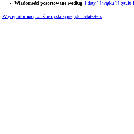
Wiadomości posortowane według:
[ daty ]
[ wątku ]
[ tytułu ]
Więcej informacji o liście dyskusyjnej pld-betatesters