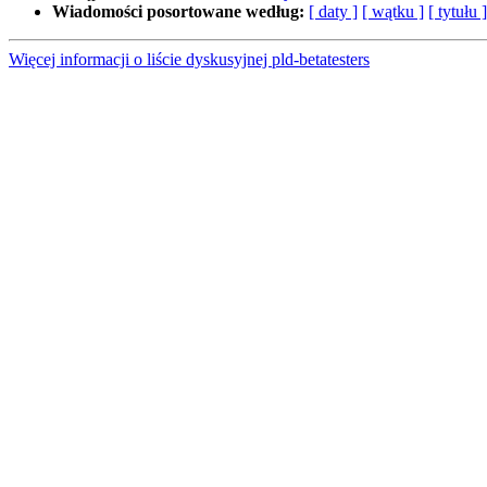
Wiadomości posortowane według:
[ daty ]
[ wątku ]
[ tytułu ]
Więcej informacji o liście dyskusyjnej pld-betatesters