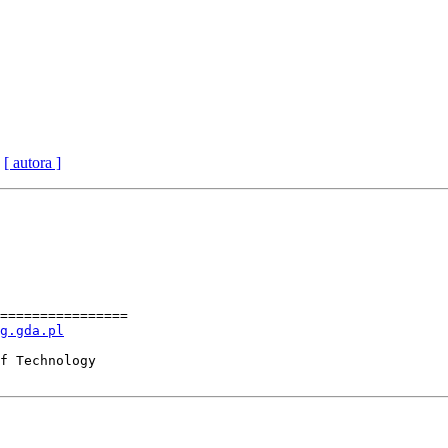
[ autora ]
================

g.gda.pl
f Technology
