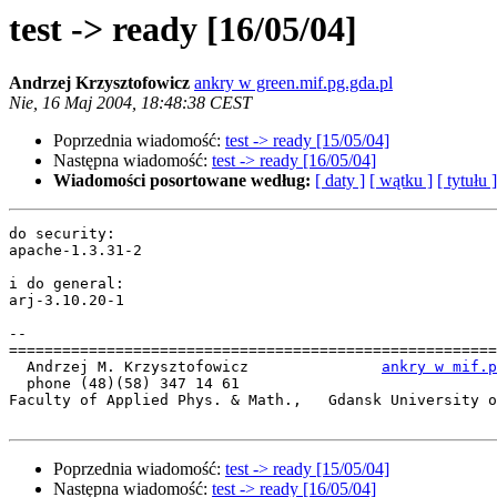
test -> ready [16/05/04]
Andrzej Krzysztofowicz
ankry w green.mif.pg.gda.pl
Nie, 16 Maj 2004, 18:48:38 CEST
Poprzednia wiadomość:
test -> ready [15/05/04]
Następna wiadomość:
test -> ready [16/05/04]
Wiadomości posortowane według:
[ daty ]
[ wątku ]
[ tytułu ]
do security:

apache-1.3.31-2

i do general:

arj-3.10.20-1

-- 

=======================================================
  Andrzej M. Krzysztofowicz               
ankry w mif.p
  phone (48)(58) 347 14 61

Faculty of Applied Phys. & Math.,   Gdansk University o
Poprzednia wiadomość:
test -> ready [15/05/04]
Następna wiadomość:
test -> ready [16/05/04]