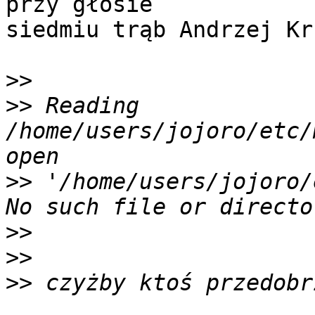
przy głosie

siedmiu trąb Andrzej Kr
>>
>>
 Reading 
/home/users/jojoro/etc/
>>
 '/home/users/jojoro/
>>
>>
>>