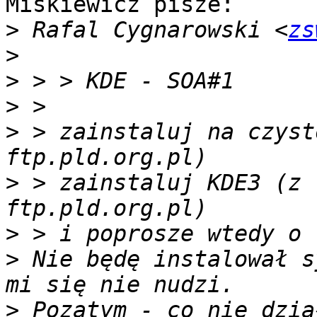
Miskiewicz pisze: 

>
 Rafal Cygnarowski <
zs
>
>
>
>
 > zainstaluj na czyst
>
 > zainstaluj KDE3 (z 
>
>
 Nie będę instalował s
>