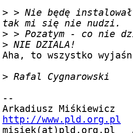
>
 > Nie będę instalował
>
>
Aha, to wszystko wyjaśn
>
-- 

http://www.pld.org.pl

misiek(at)pld.org.pl   