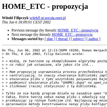
HOME_ETC - propozycja
Witold Filipczyk
witekfl at poczta.onet.pl
Thu Jun 6 18:09:01 CEST 2002
Previous message (by thread):
HOME_ETC - propozycja
Next message (by thread):
HOME_ETC - propozycja
Messages sorted by:
[ date ]
[ thread ]
[ subject ]
[ author ]
On Thu, Jun 06, 2002 at 12:13:58PM +0200, Roman Werpach
>
>
>
>
>
>
>
>
>
>
>
>
>
>
>