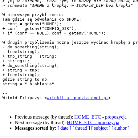
>
>
W pierwszym przybliżeniu:

Tam gdzie są odwołania do $HOME:

- conf = getenv("HOME");

+ conf = getenv("CONFIG_DIR");

+ if (conf == NULL) conf = getenv("HOME");

W drugim przybliżeniu można jeszcze wycinać kropkę z pr
- do_something(string);

- free(string);

+ tmp_string = string;

+ string++;

+ do_something(string);

+ string = tmp;

+ free(string);

gdzie string to np.

string = ".blablabla"

-- 

Witold Filipczyk <
witekfl at poczta.onet.pl
>

Previous message (by thread):
HOME_ETC - propozycja
Next message (by thread):
HOME_ETC - propozycja
Messages sorted by:
[ date ]
[ thread ]
[ subject ]
[ author ]