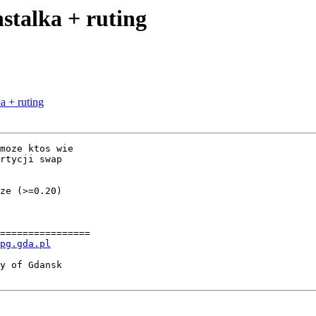
stalka + ruting
a + ruting
moze ktos wie

rtycji swap

ze (>=0.20)

================

pg.gda.pl
y of Gdansk
