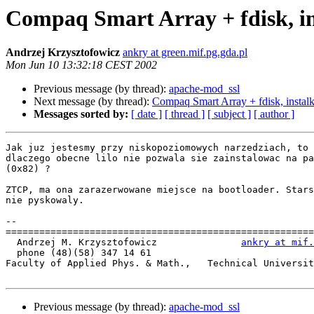
Compaq Smart Array + fdisk, in
Andrzej Krzysztofowicz
ankry at green.mif.pg.gda.pl
Mon Jun 10 13:32:18 CEST 2002
Previous message (by thread):
apache-mod_ssl
Next message (by thread):
Compaq Smart Array + fdisk, instalk
Messages sorted by:
[ date ]
[ thread ]
[ subject ]
[ author ]
Jak juz jestesmy przy niskopoziomowych narzedziach, to 
dlaczego obecne lilo nie pozwala sie zainstalowac na pa
(0x82) ?

ZTCP, ma ona zarazerwowane miejsce na bootloader. Stars
nie pyskowaly.

-- 

=======================================================
  Andrzej M. Krzysztofowicz               
ankry at mif.
  phone (48)(58) 347 14 61

Faculty of Applied Phys. & Math.,   Technical Universit
Previous message (by thread):
apache-mod_ssl