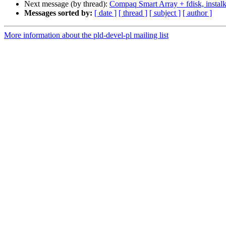
Next message (by thread):
Compaq Smart Array + fdisk, instalk
Messages sorted by:
[ date ]
[ thread ]
[ subject ]
[ author ]
More information about the pld-devel-pl mailing list