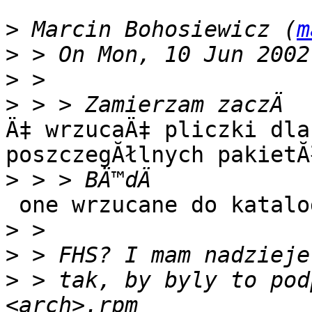
>
 Marcin Bohosiewicz (
m
>
>
>
Ä‡ wrzucaÄ‡ pliczki dla
poszczegĂłlnych pakietĂł
>
 one wrzucane do katalogu /etc/capsel

>
>
>
 > tak, by byly to pod