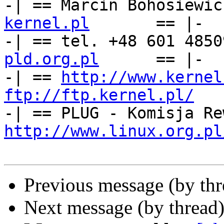
-| == Marcin Bohosiewic
kernel.pl
== |-

-| == tel. +48 601 4850
pld.org.pl
      == |-

-| == 
http://www.kernel
ftp://ftp.kernel.pl/
   
http://www.linux.org.pl
Previous message (by th
Next message (by thread