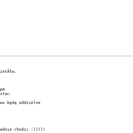
ietĂłw. 

wo będą oddzielne 

adnie chodzi :)))))
