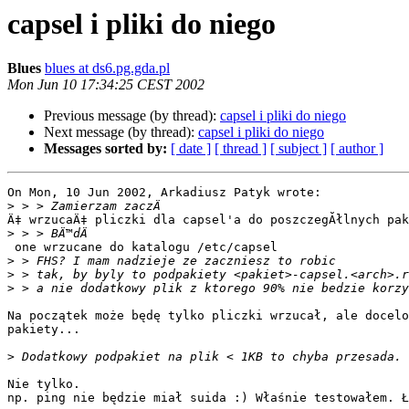
capsel i pliki do niego
Blues
blues at ds6.pg.gda.pl
Mon Jun 10 17:34:25 CEST 2002
Previous message (by thread):
capsel i pliki do niego
Next message (by thread):
capsel i pliki do niego
Messages sorted by:
[ date ]
[ thread ]
[ subject ]
[ author ]
On Mon, 10 Jun 2002, Arkadiusz Patyk wrote:

>
Ä‡ wrzucaÄ‡ pliczki dla capsel'a do poszczegĂłlnych pak
>
 one wrzucane do katalogu /etc/capsel

>
>
>
Na początek może będę tylko pliczki wrzucał, ale docelo
pakiety...

>
Nie tylko.

np. ping nie będzie miał suida :) Właśnie testowałem. Ł