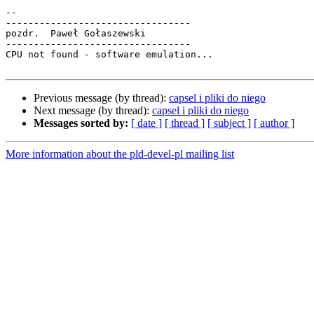
-- 

---------------------------------

pozdr.  Paweł Gołaszewski        

---------------------------------

CPU not found - software emulation...

Previous message (by thread):
capsel i pliki do niego
Next message (by thread):
capsel i pliki do niego
Messages sorted by:
[ date ]
[ thread ]
[ subject ]
[ author ]
More information about the pld-devel-pl mailing list