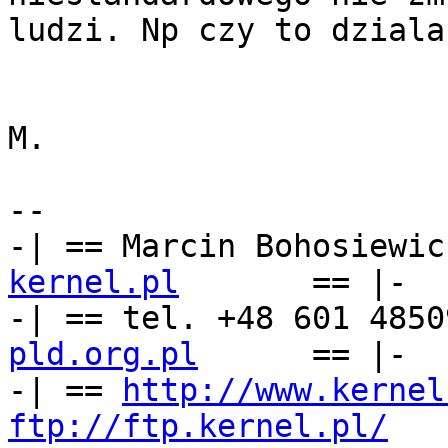
ludzi. Np czy to dziala
M.

-- 

-| == Marcin Bohosiewic
kernel.pl
== |-

-| == tel. +48 601 4850
pld.org.pl
      == |-

-| == 
http://www.kernel
ftp://ftp.kernel.pl/
   