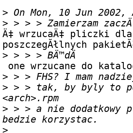
>
>
Ä‡ wrzucaÄ‡ pliczki dla
poszczegĂłlnych pakietĂł
>
 one wrzucane do katalogu /etc/capsel

>
>
 > > tak, by byly to p
>
 > > a nie dodatkowy p
>